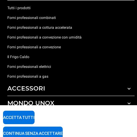
Tutti i prodotti
Forni professionali combinati
Forni professionali a cottura accelerata
Forni professionali a convezione con umidità
Forni professionali a convezione
Il Frigo Caldo
Forni professionali elettrici
Forni professionali a gas
ACCESSORI
MONDO UNOX
Tutti gli accessori
Detergenti per lavaggio automatico
SUPPORTO
ACCETTA TUTTI
Le nostre sedi nel mondo
Detergenti per lavaggio manuale
Carriere Unox
Trattamento acqua con filtro a resine
Garanzia Unox
CONTINUA SENZA ACCETTARE