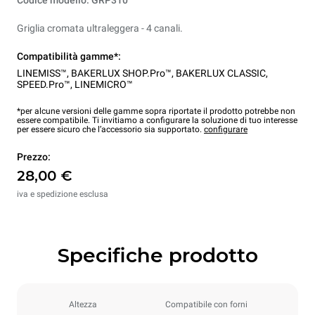
Codice modello: GRP310
Griglia cromata ultraleggera - 4 canali.
Compatibilità gamme*:
LINEMISS™
,
BAKERLUX SHOP.Pro™
,
BAKERLUX CLASSIC
,
SPEED.Pro™
,
LINEMICRO™
*per alcune versioni delle gamme sopra riportate il prodotto potrebbe non
essere compatibile. Ti invitiamo a configurare la soluzione di tuo interesse
per essere sicuro che l’accessorio sia supportato.
configurare
Prezzo:
28,00 €
iva e spedizione esclusa
Specifiche prodotto
Altezza
Compatibile con forni