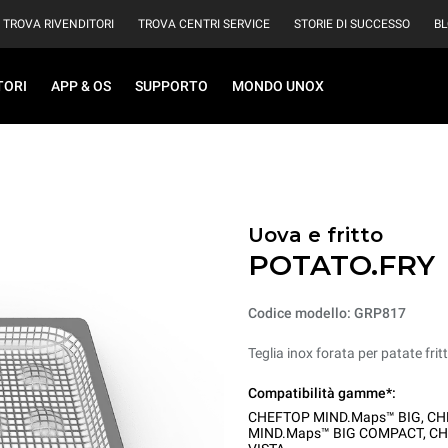
TROVA RIVENDITORI
TROVA CENTRI SERVICE
STORIE DI SUCCESSO
B
TORI
APP & OS
SUPPORTO
MONDO UNOX
Uova e fritto
POTATO.FRY
Codice modello: GRP817
Teglia inox forata per patate fritt
Compatibilità gamme*:
CHEFTOP MIND.Maps™ BIG
,
CH
MIND.Maps™ BIG COMPACT
,
CH