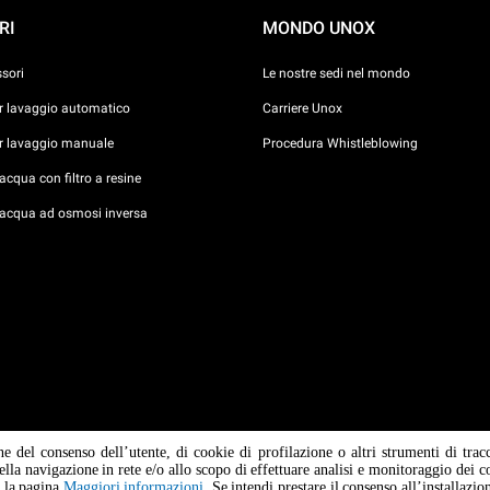
RI
MONDO UNOX
ssori
Le nostre sedi nel mondo
er lavaggio automatico
Carriere Unox
er lavaggio manuale
Procedura Whistleblowing
cqua con filtro a resine
acqua ad osmosi inversa
ne del consenso dell’utente, di cookie di profilazione o altri strumenti di trac
della navigazione in rete e/o allo scopo di effettuare analisi e monitoraggio dei c
 / C.F.
a la pagina
Maggiori informazioni
. Se intendi prestare il consenso all’installazi