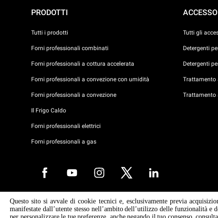
PRODOTTI
ACCESSO
Tutti i prodotti
Tutti gli acce
Forni professionali combinati
Detergenti p
Forni professionali a cottura accelerata
Detergenti p
Forni professionali a convezione con umidità
Trattamento a
Forni professionali a convezione
Trattamento 
Il Frigo Caldo
Forni professionali elettrici
Forni professionali a gas
Questo sito si avvale di cookie tecnici e, esclusivamente previa acquisizio
Copyright 2026 UNOX S.p.A. Tutti i diritti riservati. Reg. Imp. Padova n°
manifestate dall’utente stesso nell’ambito dell’utilizzo delle funzionalità e 
04230750285 - R.E.A. Padova 372835 - Cap. Soc. 5.000.000 € i.v - P.IVA
per personalizzare le tue preferenze, anche negando il tuo consenso, consult
04230750285 - IT WEEE Reg. No. IT08020000000377