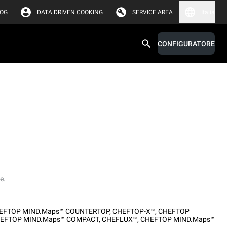
LOG
DATA DRIVEN COOKING
SERVICE AREA
Italia
CONFIGURATORE
e.
EFTOP MIND.Maps™ COUNTERTOP
,
CHEFTOP-X™
,
CHEFTOP
EFTOP MIND.Maps™ COMPACT
,
CHEFLUX™
,
CHEFTOP MIND.Maps™