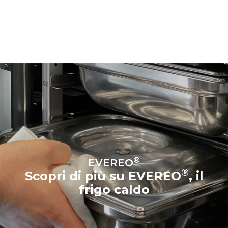
®
EVEREO
®
Scopri di più su EVEREO
, il
frigo caldo