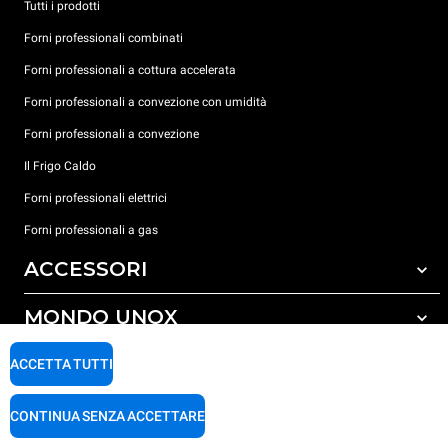
Tutti i prodotti
Forni professionali combinati
Forni professionali a cottura accelerata
Forni professionali a convezione con umidità
Forni professionali a convezione
Il Frigo Caldo
Forni professionali elettrici
Forni professionali a gas
ACCESSORI
MONDO UNOX
Tutti gli accessori
Detergenti per lavaggio automatico
SUPPORTO
ACCETTA TUTTI
Le nostre sedi nel mondo
Detergenti per lavaggio manuale
Carriere Unox
Trattamento acqua con filtro a resine
Garanzia Unox
CONTINUA SENZA ACCETTARE
Procedura Whistleblowing
Trattamento acqua ad osmosi inversa
Trova Rivenditori