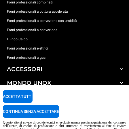
Forni professionali combinati
Forni professionali a cottura accelerata
Forni professionali a convezione con umidità
Forni professionali a convezione
Il Frigo Caldo
Forni professionali elettrici
Forni professionali a gas
ACCESSORI
MONDO UNOX
Tutti gli accessori
Detergenti per lavaggio automatico
SUPPORTO
ACCETTA TUTTI
Le nostre sedi nel mondo
Detergenti per lavaggio manuale
Carriere Unox
Trattamento acqua con filtro a resine
Garanzia Unox
CONTINUA SENZA ACCETTARE
Procedura Whistleblowing
Trattamento acqua ad osmosi inversa
Trova Rivenditori
Questo sito si avvale di cookie tecnici e, esclusivamente previa acquisizione del consenso
dell’utente, di cookie di profilazione o altri strumenti di tracciamento al fine di inviare