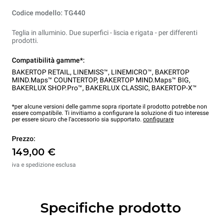
Codice modello: TG440
Teglia in alluminio. Due superfici - liscia e rigata - per differenti
prodotti.
Compatibilità gamme*:
BAKERTOP RETAIL
,
LINEMISS™
,
LINEMICRO™
,
BAKERTOP
MIND.Maps™ COUNTERTOP
,
BAKERTOP MIND.Maps™ BIG
,
BAKERLUX SHOP.Pro™
,
BAKERLUX CLASSIC
,
BAKERTOP-X™
*per alcune versioni delle gamme sopra riportate il prodotto potrebbe non
essere compatibile. Ti invitiamo a configurare la soluzione di tuo interesse
per essere sicuro che l’accessorio sia supportato.
configurare
Prezzo:
149,00 €
iva e spedizione esclusa
Specifiche prodotto