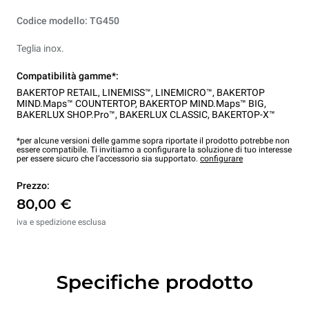
Codice modello: TG450
Teglia inox.
Compatibilità gamme*:
BAKERTOP RETAIL
,
LINEMISS™
,
LINEMICRO™
,
BAKERTOP
MIND.Maps™ COUNTERTOP
,
BAKERTOP MIND.Maps™ BIG
,
BAKERLUX SHOP.Pro™
,
BAKERLUX CLASSIC
,
BAKERTOP-X™
*per alcune versioni delle gamme sopra riportate il prodotto potrebbe non
essere compatibile. Ti invitiamo a configurare la soluzione di tuo interesse
per essere sicuro che l’accessorio sia supportato.
configurare
Prezzo:
80,00 €
iva e spedizione esclusa
Specifiche prodotto