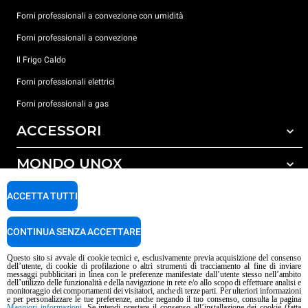
Forni professionali a convezione con umidità
Forni professionali a convezione
Il Frigo Caldo
Forni professionali elettrici
Forni professionali a gas
ACCESSORI
MONDO UNOX
Tutti gli accessori
Detergenti per lavaggio automatico
SUPPORTO
ACCETTA TUTTI
Le nostre sedi nel mondo
Detergenti per lavaggio manuale
Carriere Unox
Trattamento acqua con filtro a resine
Garanzia Unox
CONTINUA SENZA ACCETTARE
Procedura Whistleblowing
Trattamento acqua ad osmosi inversa
Trova Rivenditori
Questo sito si avvale di cookie tecnici e, esclusivamente previa acquisizione del consenso
dell’utente, di cookie di profilazione o altri strumenti di tracciamento al fine di inviare
Trova Centri Service
messaggi pubblicitari in linea con le preferenze manifestate dall’utente stesso nell’ambito
dell’utilizzo delle funzionalità e della navigazione in rete e/o allo scopo di effettuare analisi e
Informativa sui contenuti IA
Privacy policy
Cookie policy
monitoraggio dei comportamenti dei visitatori, anche di terze parti. Per ulteriori informazioni
e per personalizzare le tue preferenze, anche negando il tuo consenso, consulta la pagina
Copyright 2026 UNOX S.p.A. Tutti i diritti riservati. Reg. Imp. Padova n°
Maggiori informazioni
. Se intendi prestare il consenso all’installazione dei cookie (fatta