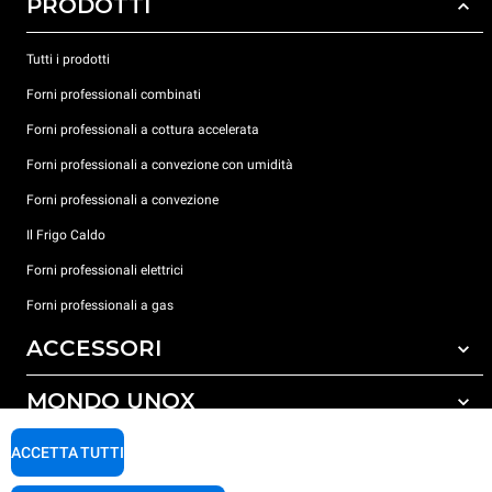
PRODOTTI
Tutti i prodotti
Forni professionali combinati
Forni professionali a cottura accelerata
Forni professionali a convezione con umidità
Forni professionali a convezione
Il Frigo Caldo
Forni professionali elettrici
Forni professionali a gas
ACCESSORI
MONDO UNOX
Tutti gli accessori
Detergenti per lavaggio automatico
SUPPORTO
ACCETTA TUTTI
Le nostre sedi nel mondo
Detergenti per lavaggio manuale
Carriere Unox