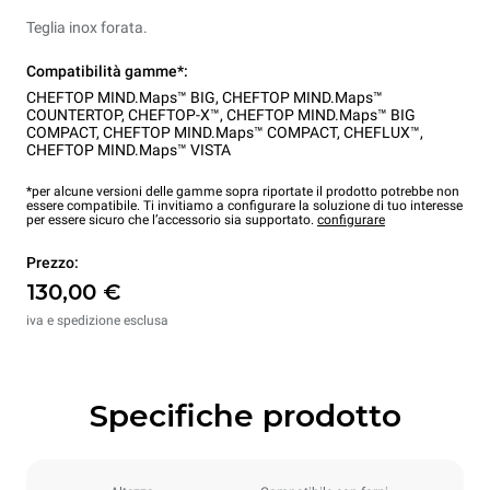
Teglia inox forata.
Compatibilità gamme*:
CHEFTOP MIND.Maps™ BIG
,
CHEFTOP MIND.Maps™
COUNTERTOP
,
CHEFTOP-X™
,
CHEFTOP MIND.Maps™ BIG
COMPACT
,
CHEFTOP MIND.Maps™ COMPACT
,
CHEFLUX™
,
CHEFTOP MIND.Maps™ VISTA
*per alcune versioni delle gamme sopra riportate il prodotto potrebbe non
essere compatibile. Ti invitiamo a configurare la soluzione di tuo interesse
per essere sicuro che l’accessorio sia supportato.
configurare
Prezzo:
130,00 €
iva e spedizione esclusa
Specifiche prodotto