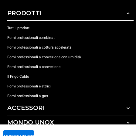
PRODOTTI
Tutti i prodotti
Forni professionali combinati
Forni professionali a cottura accelerata
Forni professionali a convezione con umidità
Forni professionali a convezione
Il Frigo Caldo
Forni professionali elettrici
Forni professionali a gas
ACCESSORI
MONDO UNOX
Tutti gli accessori
Detergenti per lavaggio automatico