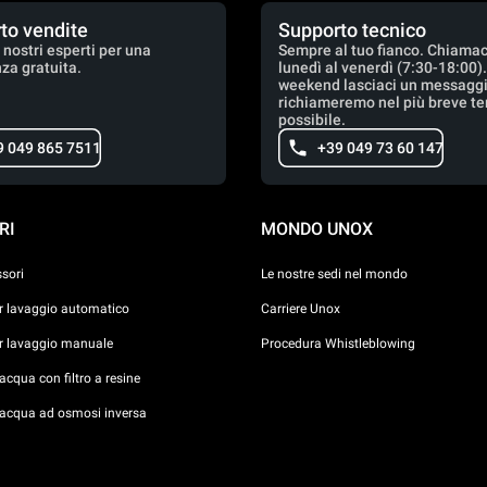
to vendite
Supporto tecnico
 nostri esperti per una
Sempre al tuo fianco. Chiamac
za gratuita.
lunedì al venerdì (7:30-18:00)
weekend lasciaci un messaggio
richiameremo nel più breve t
possibile.
9 049 865 7511
+39 049 73 60 147
RI
MONDO UNOX
ssori
Le nostre sedi nel mondo
er lavaggio automatico
Carriere Unox
er lavaggio manuale
Procedura Whistleblowing
cqua con filtro a resine
acqua ad osmosi inversa