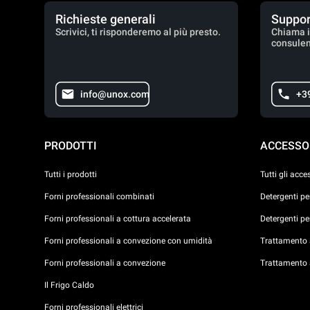
Richieste generali
Suppor
Scrivici, ti risponderemo al più presto.
Chiama i
consulen
info@unox.com
+3
PRODOTTI
ACCESSO
Tutti i prodotti
Tutti gli acce
Forni professionali combinati
Detergenti p
Forni professionali a cottura accelerata
Detergenti p
Forni professionali a convezione con umidità
Trattamento a
Forni professionali a convezione
Trattamento 
Il Frigo Caldo
Forni professionali elettrici