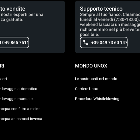
to vendite
Supporto tecnico
 nostri esperti per una
Sempre al tuo fianco. Chiamac
za gratuita.
lunedì al venerdì (7:30-18:00)
weekend lasciaci un messaggio
richiameremo nel più breve t
possibile.
9 049 865 7511
+39 049 73 60 147
RI
MONDO UNOX
ssori
Le nostre sedi nel mondo
er lavaggio automatico
Carriere Unox
er lavaggio manuale
Procedura Whistleblowing
cqua con filtro a resine
acqua ad osmosi inversa