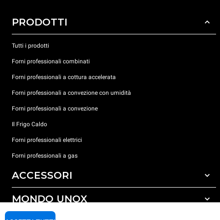
PRODOTTI
Tutti i prodotti
Forni professionali combinati
Forni professionali a cottura accelerata
Forni professionali a convezione con umidità
Forni professionali a convezione
Il Frigo Caldo
Forni professionali elettrici
Forni professionali a gas
ACCESSORI
MONDO UNOX
Tutti gli accessori
Detergenti per lavaggio automatico