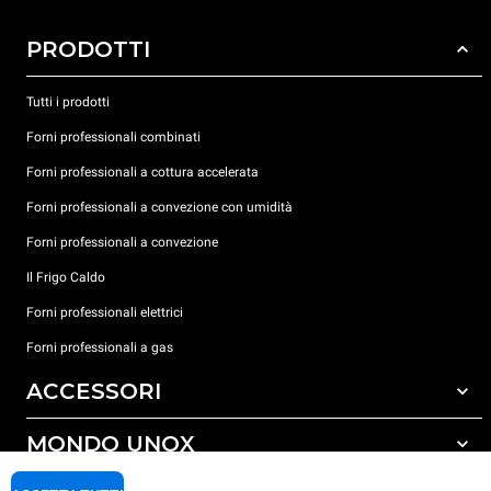
PRODOTTI
Tutti i prodotti
Forni professionali combinati
Forni professionali a cottura accelerata
Forni professionali a convezione con umidità
Forni professionali a convezione
Il Frigo Caldo
Forni professionali elettrici
Forni professionali a gas
ACCESSORI
MONDO UNOX
Tutti gli accessori
Detergenti per lavaggio automatico