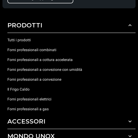
PRODOTTI
Tutti i prodotti
Forni professionali combinati
Forni professionali a cottura accelerata
Forni professionali a convezione con umidità
Forni professionali a convezione
Il Frigo Caldo
Forni professionali elettrici
Forni professionali a gas
ACCESSORI
MONDO UNOX
Tutti gli accessori