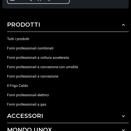
PRODOTTI
Tutti i prodotti
Forni professionali combinati
Forni professionali a cottura accelerata
Forni professionali a convezione con umidità
Forni professionali a convezione
Il Frigo Caldo
Forni professionali elettrici
Forni professionali a gas
ACCESSORI
MONDO UNOX
Tutti gli accessori