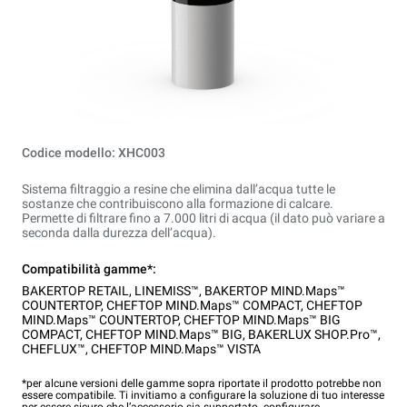
Codice modello: XHC003
Sistema filtraggio a resine che elimina dall’acqua tutte le
sostanze che contribuiscono alla formazione di calcare.
Permette di filtrare fino a 7.000 litri di acqua (il dato può variare a
seconda dalla durezza dell’acqua).
Compatibilità gamme*:
BAKERTOP RETAIL
,
LINEMISS™
,
BAKERTOP MIND.Maps™
COUNTERTOP
,
CHEFTOP MIND.Maps™ COMPACT
,
CHEFTOP
MIND.Maps™ COUNTERTOP
,
CHEFTOP MIND.Maps™ BIG
COMPACT
,
CHEFTOP MIND.Maps™ BIG
,
BAKERLUX SHOP.Pro™
,
CHEFLUX™
,
CHEFTOP MIND.Maps™ VISTA
*per alcune versioni delle gamme sopra riportate il prodotto potrebbe non
essere compatibile. Ti invitiamo a configurare la soluzione di tuo interesse