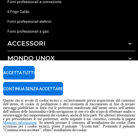
Forni professionali a convezione
Il Frigo Caldo
Forni professionali elettrici
Forni professionali a gas
ACCESSORI
MONDO UNOX
Tutti gli accessori
Detergenti per lavaggio automatico
SUPPORTO
ACCETTA TUTTI
Le nostre sedi nel mondo
Detergenti per lavaggio manuale
Carriere Unox
Trattamento acqua con filtro a resine
Garanzia Unox
CONTINUA SENZA ACCETTARE
Procedura Whistleblowing
Trattamento acqua ad osmosi inversa
Trova Rivenditori
Questo sito si avvale di cookie tecnici e, esclusivamente previa acquisizione del consenso
dell’utente, di cookie di profilazione o altri strumenti di tracciamento al fine di inviare
Trova Centri Service
messaggi pubblicitari in linea con le preferenze manifestate dall’utente stesso nell’ambito
dell’utilizzo delle funzionalità e della navigazione in rete e/o allo scopo di effettuare analisi e
Informativa sui contenuti IA
Privacy policy
Cookie policy
monitoraggio dei comportamenti dei visitatori, anche di terze parti. Per ulteriori informazioni
e per personalizzare le tue preferenze, anche negando il tuo consenso, consulta la pagina
Copyright 2026 UNOX S.p.A. Tutti i diritti riservati. Reg. Imp. Padova n°
Maggiori informazioni
. Se intendi prestare il consenso all’installazione dei cookie (fatta
eccezione per i cookie tecnici), premi il pulsante "Accetta tutti". Premendo il pulsante
04230750285 - R.E.A. Padova 372835 - Cap. Soc. 5.000.000 € i.v - P.IVA /
"Continua senza accettare", rifiuti l’installazione dei cookie.
C.F. 04230750285 - IT WEEE Reg. No. IT08020000000377