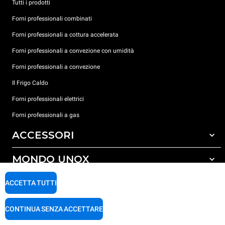
Tutti i prodotti
Forni professionali combinati
Forni professionali a cottura accelerata
Forni professionali a convezione con umidità
Forni professionali a convezione
Il Frigo Caldo
Forni professionali elettrici
Forni professionali a gas
ACCESSORI
MONDO UNOX
Tutti gli accessori
Detergenti per lavaggio automatico
SUPPORTO
ACCETTA TUTTI
Le nostre sedi nel mondo
Detergenti per lavaggio manuale
Carriere Unox
Trattamento acqua con filtro a resine
Garanzia Unox
CONTINUA SENZA ACCETTARE
Procedura Whistleblowing
Trattamento acqua ad osmosi inversa
Trova Rivenditori