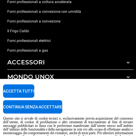
Forni professionali a cottura accelerata
Forni professionali a convezione con umidità
Forni professionali a convezione
Il Frigo Caldo
Forni professionali elettrici
Forni professionali a gas
ACCESSORI
MONDO UNOX
Tutti gli accessori
Detergenti per lavaggio automatico
SUPPORTO
ACCETTA TUTTI
Le nostre sedi nel mondo
Detergenti per lavaggio manuale
Carriere Unox
Trattamento acqua con filtro a resine
Garanzia Unox
CONTINUA SENZA ACCETTARE
Procedura Whistleblowing
Trattamento acqua ad osmosi inversa
Trova Rivenditori
Questo sito si avvale di cookie tecnici e, esclusivamente previa acquisizione del consenso
dell’utente, di cookie di profilazione o altri strumenti di tracciamento al fine di inviare
Trova Centri Service
messaggi pubblicitari in linea con le preferenze manifestate dall’utente stesso nell’ambito
dell’utilizzo delle funzionalità e della navigazione in rete e/o allo scopo di effettuare analisi e
Informativa sui contenuti IA
Privacy policy
Cookie policy
monitoraggio dei comportamenti dei visitatori, anche di terze parti. Per ulteriori informazioni