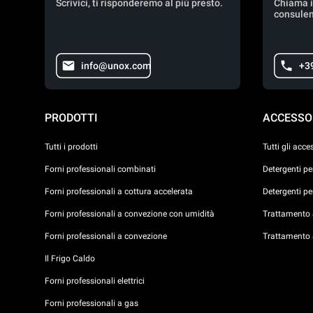
Scrivici, ti risponderemo al più presto.
Chiama i
consulen
info@unox.com
+3
PRODOTTI
ACCESSO
Tutti i prodotti
Tutti gli acce
Forni professionali combinati
Detergenti p
Forni professionali a cottura accelerata
Detergenti p
Forni professionali a convezione con umidità
Trattamento a
Forni professionali a convezione
Trattamento 
Il Frigo Caldo
Forni professionali elettrici
Forni professionali a gas