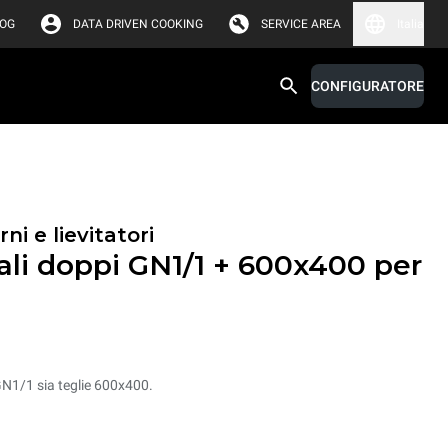
LOG
DATA DRIVEN COOKING
SERVICE AREA
Italia
CONFIGURATORE
rni e lievitatori
rali doppi GN1/1 + 600x400 per
 GN1/1 sia teglie 600x400.