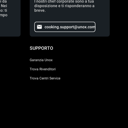
i da
I nostri chef corporate sono a tua
. Nei
disposizione e ti risponderanno a
: ti
breve.
empo
cooking.support@unox.com
SUPPORTO
Garanzia Unox
Trova Rivenditori
Trova Centri Service