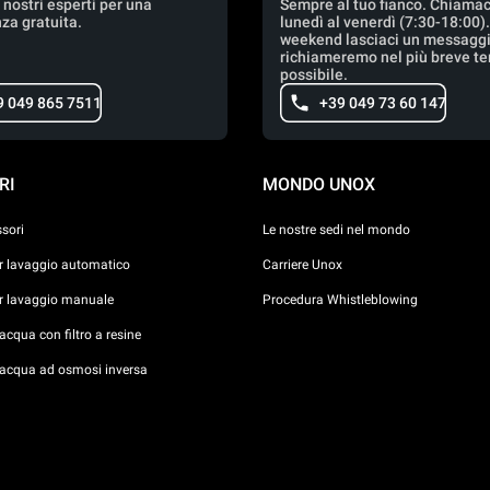
 nostri esperti per una
Sempre al tuo fianco. Chiamac
za gratuita.
lunedì al venerdì (7:30-18:00)
weekend lasciaci un messaggio
richiameremo nel più breve t
possibile.
9 049 865 7511
+39 049 73 60 147
RI
MONDO UNOX
ssori
Le nostre sedi nel mondo
er lavaggio automatico
Carriere Unox
er lavaggio manuale
Procedura Whistleblowing
cqua con filtro a resine
acqua ad osmosi inversa