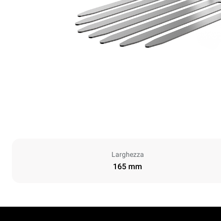
Larghezza
165 mm