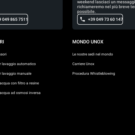
weekend lasciaci un messaggio
richiameremo nel più breve t
possibile.
9 049 865 7511
+39 049 73 60 147
RI
MONDO UNOX
ssori
Le nostre sedi nel mondo
er lavaggio automatico
Carriere Unox
er lavaggio manuale
Procedura Whistleblowing
cqua con filtro a resine
acqua ad osmosi inversa