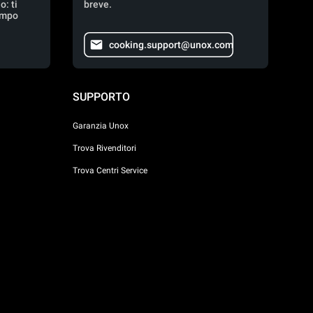
: ti
breve.
empo
cooking.support@unox.com
SUPPORTO
Garanzia Unox
Trova Rivenditori
Trova Centri Service