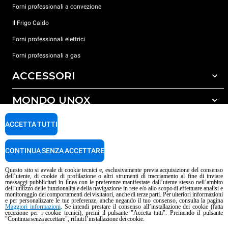
Forni professionali a convezione
Il Frigo Caldo
Forni professionali elettrici
Forni professionali a gas
ACCESSORI
MONDO UNOX
Tutti gli accessori
Detergenti per lavaggio automatico
SUPPORTO
ACCETTA TUTTI
Le nostre sedi nel mondo
Detergenti per lavaggio manuale
Carriere Unox
Trattamento acqua con filtro a resine
Garanzia Unox
CONTINUA SENZA ACCETTARE
Procedura Whistleblowing
Trattamento acqua ad osmosi inversa
Trova Rivenditori
Questo sito si avvale di cookie tecnici e, esclusivamente previa acquisizione del consenso
dell’utente, di cookie di profilazione o altri strumenti di tracciamento al fine di inviare
Trova Centri Service
messaggi pubblicitari in linea con le preferenze manifestate dall’utente stesso nell’ambito
dell’utilizzo delle funzionalità e della navigazione in rete e/o allo scopo di effettuare analisi e
Informativa sui contenuti IA
Privacy policy
Cookie policy
monitoraggio dei comportamenti dei visitatori, anche di terze parti. Per ulteriori informazioni
e per personalizzare le tue preferenze, anche negando il tuo consenso, consulta la pagina
Copyright 2026 UNOX S.p.A. Tutti i diritti riservati. Reg. Imp. Padova n°
Maggiori informazioni
. Se intendi prestare il consenso all’installazione dei cookie (fatta
04230750285 - R.E.A. Padova 372835 - Cap. Soc. 5.000.000 € i.v - P.IVA /
eccezione per i cookie tecnici), premi il pulsante "Accetta tutti". Premendo il pulsante
"Continua senza accettare", rifiuti l’installazione dei cookie.
C.F. 04230750285 - IT WEEE Reg. No. IT08020000000377