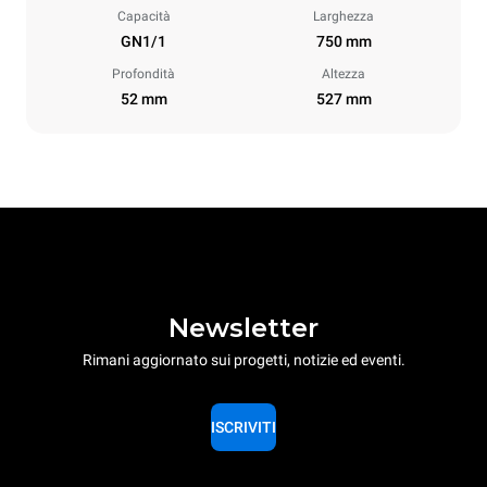
Capacità
Larghezza
GN1/1
750 mm
Profondità
Altezza
52 mm
527 mm
Newsletter
Rimani aggiornato sui progetti, notizie ed eventi.
ISCRIVITI