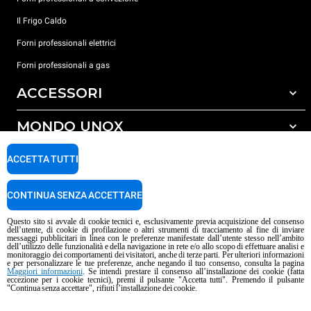
Il Frigo Caldo
Forni professionali elettrici
Forni professionali a gas
ACCESSORI
MONDO UNOX
Tutti gli accessori
Detergenti per lavaggio automatico
SUPPORTO
ACCETTA TUTTI
Le nostre sedi nel mondo
Detergenti per lavaggio manuale
Carriere Unox
Trattamento acqua con filtro a resine
Garanzia Unox
CONTINUA SENZA ACCETTARE
Procedura Whistleblowing
Trattamento acqua ad osmosi inversa
Trova Rivenditori
Questo sito si avvale di cookie tecnici e, esclusivamente previa acquisizione del consenso
dell’utente, di cookie di profilazione o altri strumenti di tracciamento al fine di inviare
Trova Centri Service
messaggi pubblicitari in linea con le preferenze manifestate dall’utente stesso nell’ambito
dell’utilizzo delle funzionalità e della navigazione in rete e/o allo scopo di effettuare analisi e
Informativa sui contenuti IA
Privacy policy
Cookie policy
monitoraggio dei comportamenti dei visitatori, anche di terze parti. Per ulteriori informazioni
e per personalizzare le tue preferenze, anche negando il tuo consenso, consulta la pagina
Copyright 2026 UNOX S.p.A. Tutti i diritti riservati. Reg. Imp. Padova n°
Maggiori informazioni
. Se intendi prestare il consenso all’installazione dei cookie (fatta
04230750285 - R.E.A. Padova 372835 - Cap. Soc. 5.000.000 € i.v - P.IVA /
eccezione per i cookie tecnici), premi il pulsante "Accetta tutti". Premendo il pulsante
"Continua senza accettare", rifiuti l’installazione dei cookie.
C.F. 04230750285 - IT WEEE Reg. No. IT08020000000377