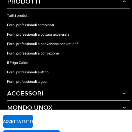
PRODOTTI
Tutti i prodotti
Forni professionali combinati
Forni professionali a cottura accelerata
Forni professionali a convezione con umidità
Forni professionali a convezione
Il Frigo Caldo
Forni professionali elettrici
Forni professionali a gas
ACCESSORI
MONDO UNOX
Tutti gli accessori
Detergenti per lavaggio automatico
SUPPORTO
ACCETTA TUTTI
Le nostre sedi nel mondo
Detergenti per lavaggio manuale
Carriere Unox