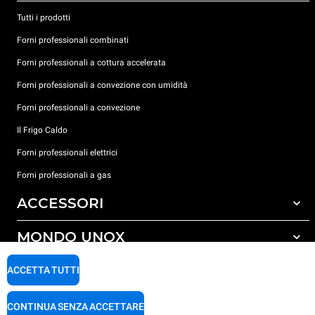
Tutti i prodotti
Forni professionali combinati
Forni professionali a cottura accelerata
Forni professionali a convezione con umidità
Forni professionali a convezione
Il Frigo Caldo
Forni professionali elettrici
Forni professionali a gas
ACCESSORI
MONDO UNOX
Tutti gli accessori
Detergenti per lavaggio automatico
SUPPORTO
ACCETTA TUTTI
Le nostre sedi nel mondo
Detergenti per lavaggio manuale
Carriere Unox
Trattamento acqua con filtro a resine
Garanzia Unox
CONTINUA SENZA ACCETTARE