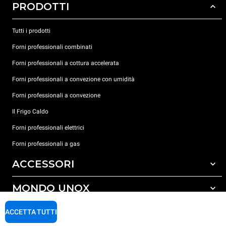
PRODOTTI
Tutti i prodotti
Forni professionali combinati
Forni professionali a cottura accelerata
Forni professionali a convezione con umidità
Forni professionali a convezione
Il Frigo Caldo
Forni professionali elettrici
Forni professionali a gas
ACCESSORI
MONDO UNOX
Tutti gli accessori
Detergenti per lavaggio automatico
SUPPORTO
ACCETTA TUTTI
Le nostre sedi nel mondo
Detergenti per lavaggio manuale