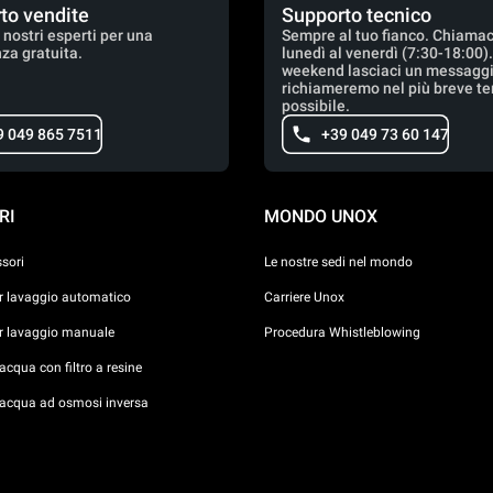
to vendite
Supporto tecnico
 nostri esperti per una
Sempre al tuo fianco. Chiamac
za gratuita.
lunedì al venerdì (7:30-18:00)
weekend lasciaci un messaggio
richiameremo nel più breve t
possibile.
9 049 865 7511
+39 049 73 60 147
RI
MONDO UNOX
ssori
Le nostre sedi nel mondo
er lavaggio automatico
Carriere Unox
er lavaggio manuale
Procedura Whistleblowing
cqua con filtro a resine
acqua ad osmosi inversa