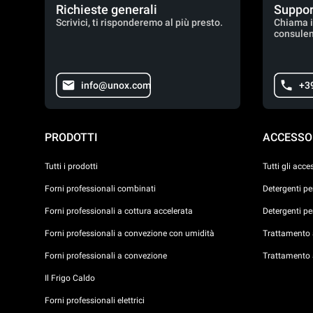
Richieste generali
Suppor
Scrivici, ti risponderemo al più presto.
Chiama i
consulen
info@unox.com
+3
PRODOTTI
ACCESSO
Tutti i prodotti
Tutti gli acce
Forni professionali combinati
Detergenti p
Forni professionali a cottura accelerata
Detergenti p
Forni professionali a convezione con umidità
Trattamento a
Forni professionali a convezione
Trattamento 
Il Frigo Caldo
Forni professionali elettrici