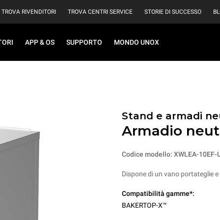
TROVA RIVENDITORI
TROVA CENTRI SERVICE
STORIE DI SUCCESSO
B
TORI
APP & OS
SUPPORTO
MONDO UNOX
Stand e armadi ne
Armadio neutr
Codice modello: XWLEA-10EF-
Dispone di un vano portateglie e 
Compatibilità gamme*:
BAKERTOP-X™