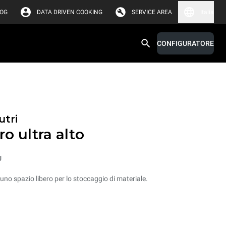
LOG
DATA DRIVEN COOKING
SERVICE AREA
Italia
CONFIGURATORE
utri
o ultra alto
U
uno spazio libero per lo stoccaggio di materiale.