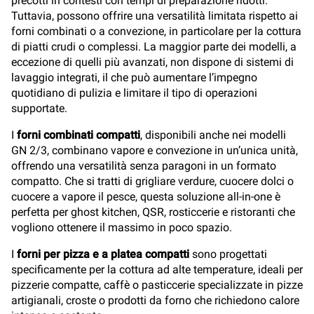
precotti in contesti con tempi di preparazione ridotti.
Tuttavia, possono offrire una versatilità limitata rispetto ai
forni combinati o a convezione, in particolare per la cottura
di piatti crudi o complessi. La maggior parte dei modelli, a
eccezione di quelli più avanzati, non dispone di sistemi di
lavaggio integrati, il che può aumentare l’impegno
quotidiano di pulizia e limitare il tipo di operazioni
supportate.
I
forni combinati compatti
, disponibili anche nei modelli
GN 2/3, combinano vapore e convezione in un’unica unità,
offrendo una versatilità senza paragoni in un formato
compatto. Che si tratti di grigliare verdure, cuocere dolci o
cuocere a vapore il pesce, questa soluzione all-in-one è
perfetta per ghost kitchen, QSR, rosticcerie e ristoranti che
vogliono ottenere il massimo in poco spazio.
I
forni per pizza e a platea compatti
sono progettati
specificamente per la cottura ad alte temperature, ideali per
pizzerie compatte, caffè o pasticcerie specializzate in pizze
artigianali, croste o prodotti da forno che richiedono calore