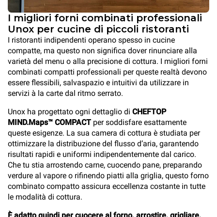
I migliori forni combinati professionali
Unox per cucine di piccoli ristoranti
I ristoranti indipendenti operano spesso in cucine
compatte, ma questo non significa dover rinunciare alla
varietà del menu o alla precisione di cottura. I migliori forni
combinati compatti professionali per queste realtà devono
essere flessibili, salvaspazio e intuitivi da utilizzare in
servizi à la carte dal ritmo serrato.
Unox ha progettato ogni dettaglio di
CHEFTOP
MIND.Maps™ COMPACT
per soddisfare esattamente
queste esigenze. La sua camera di cottura è studiata per
ottimizzare la distribuzione del flusso d’aria, garantendo
risultati rapidi e uniformi indipendentemente dal carico.
Che tu stia arrostendo carne, cuocendo pane, preparando
verdure al vapore o rifinendo piatti alla griglia, questo forno
combinato compatto assicura eccellenza costante in tutte
le modalità di cottura.
È adatto quindi per cuocere al forno, arrostire, grigliare,