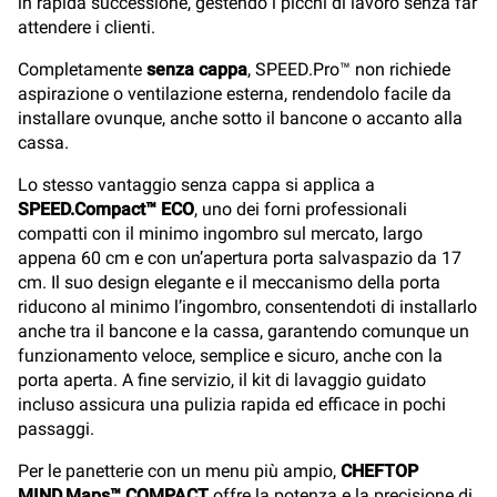
in rapida successione, gestendo i picchi di lavoro senza far
attendere i clienti.
Completamente
senza cappa
, SPEED.Pro™ non richiede
aspirazione o ventilazione esterna, rendendolo facile da
installare ovunque, anche sotto il bancone o accanto alla
cassa.
Lo stesso vantaggio senza cappa si applica a
SPEED.Compact™ ECO
, uno dei forni professionali
compatti con il minimo ingombro sul mercato, largo
appena 60 cm e con un’apertura porta salvaspazio da 17
cm. Il suo design elegante e il meccanismo della porta
riducono al minimo l’ingombro, consentendoti di installarlo
anche tra il bancone e la cassa, garantendo comunque un
funzionamento veloce, semplice e sicuro, anche con la
porta aperta. A fine servizio, il kit di lavaggio guidato
incluso assicura una pulizia rapida ed efficace in pochi
passaggi.
Per le panetterie con un menu più ampio,
CHEFTOP
MIND.Maps™ COMPACT
offre la potenza e la precisione di