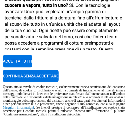
cuocere a vapore, tutto in uno?
Sì. Con le tecnologie
avanzate Unox puoi esplorare un’ampia gamma di
tecniche: dalla frittura alla doratura, fino all’affumicatura e
al sous-vide, tutto in un’unica unità che si adatta al layout
della tua cucina. Ogni ricetta può essere completamente
personalizzata e salvata nel forno, così che l’intero team
possa accedere a programmi di cottura preimpostati e
costanti con la semplice pressione di un tasto. Questo
significa formazione più rapida, meno errori e la stessa
ACCETTA TUTTI
qualità elevata — servizio dopo servizio.
Ti stai chiedendo se esistono anche modalità di risparmio
CONTINUA SENZA ACCETTARE
energetico o timer programmabili?
Assolutamente sì.
Ogni
CHEFTOP MIND.Maps™ COMPACT
è dotato di timer
Questo sito si avvale di cookie tecnici e, esclusivamente previa acquisizione del consenso
dell’utente, di cookie di profilazione o altri strumenti di tracciamento al fine di inviare
programmabili, modalità di avvio automatico e stand-by,
messaggi pubblicitari in linea con le preferenze manifestate dall’utente stesso nell’ambito
dell’utilizzo delle funzionalità e della navigazione in rete e/o allo scopo di effettuare analisi e
oltre a funzioni smart per il risparmio energetico. Puoi
monitoraggio dei comportamenti dei visitatori, anche di terze parti. Per ulteriori informazioni
anche salvare e personalizzare le tue ricette, rendendo
e per personalizzare le tue preferenze, anche negando il tuo consenso, consulta la pagina
Maggiori informazioni
. Se intendi prestare il consenso all’installazione dei cookie (fatta
semplice per il tuo team riprodurre lo stesso risultato
eccezione per i cookie tecnici), premi il pulsante "Accetta tutti". Premendo il pulsante
"Continua senza accettare", rifiuti l’installazione dei cookie.
perfetto con un solo tocco, anche durante i servizi più
intensi.