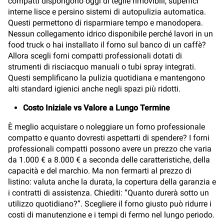
compatti dispongono oggi di teglie rimovibili, superfici
interne lisce e persino sistemi di autopulizia automatica.
Questi permettono di risparmiare tempo e manodopera.
Nessun collegamento idrico disponibile perché lavori in un
food truck o hai installato il forno sul banco di un caffè?
Allora scegli forni compatti professionali dotati di
strumenti di risciacquo manuali o tubi spray integrati.
Questi semplificano la pulizia quotidiana e mantengono
alti standard igienici anche negli spazi più ridotti.
Costo Iniziale vs Valore a Lungo Termine
È meglio acquistare o noleggiare un forno professionale
compatto e quanto dovresti aspettarti di spendere? I forni
professionali compatti possono avere un prezzo che varia
da 1.000 € a 8.000 € a seconda delle caratteristiche, della
capacità e del marchio. Ma non fermarti al prezzo di
listino: valuta anche la durata, la copertura della garanzia e
i contratti di assistenza. Chiediti: “Quanto durerà sotto un
utilizzo quotidiano?”. Scegliere il forno giusto può ridurre i
costi di manutenzione e i tempi di fermo nel lungo periodo.