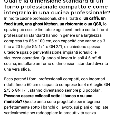
Qual è la dimensione standard di un
forno professionale compatto e come
integrarlo in una cucina professionale?
In molte cucine professionali, che si tratti di
un caffè, un
food truck, una ghost kitchen, un ristorante o un QSR,
lo
spazio può essere limitato e ogni centimetro conta. I forni
professionali standard hanno in genere una larghezza
compresa tra 85 e 100 cm, con capacità che vanno da 3
fino a 20 teglie GN 1/1 o GN 2/1, e richiedono spesso
ulteriore spazio per ventilazione, impianti idraulici e
sicurezza operativa. Quando si lavora in soli 4-6 m² di
cucina, installare un forno di dimensioni standard diventa
una vera sfida.
Ecco perché i forni professionali compatti, con ingombri
ridotti fino a 60 cm e capacità comprese tra 4 e 6 teglie GN
2/3 o GN 1/1, stanno diventando sempre più popolari.
Possono essere collocati sotto il banco o su una
mensola?
Queste unità sono progettate per integrarsi
perfettamente sotto i banchi di lavoro, sui piani o impilate
verticalmente per raddoppiare la produttività senza