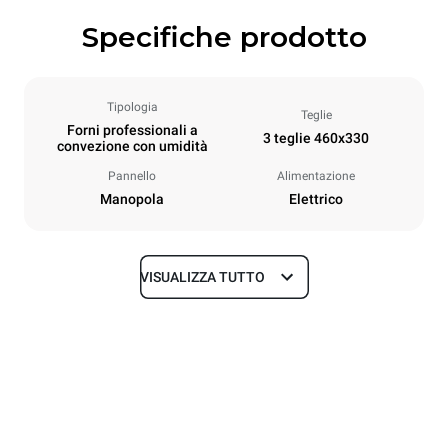
Specifiche prodotto
Tipologia
Teglie
Forni professionali a
3 teglie 460x330
convezione con umidità
Pannello
Alimentazione
Manopola
Elettrico
VISUALIZZA TUTTO
Dimensioni
Larghezza
Profondità
600 mm
612 mm
Altezza
Peso
467 mm
34 kg