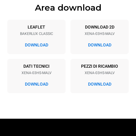
Area download
Specifiche teglia
Numero teglie
Dimensione Teglie
3
460x330
LEAFLET
DOWNLOAD 2D
BAKERLUX CLASSIC
XENA-03HS-MALV
Passo teglie
75 mm
DOWNLOAD
DOWNLOAD
Alimentazione
DATI TECNICI
PEZZI DI RICAMBIO
XENA-03HS-MALV
XENA-03HS-MALV
Voltaggio
Potenza elettrica
230V 1N~
3 kW
DOWNLOAD
DOWNLOAD
Frequenza
Tipo di spina
50 / 60 Hz
Schuko | H07RN-F