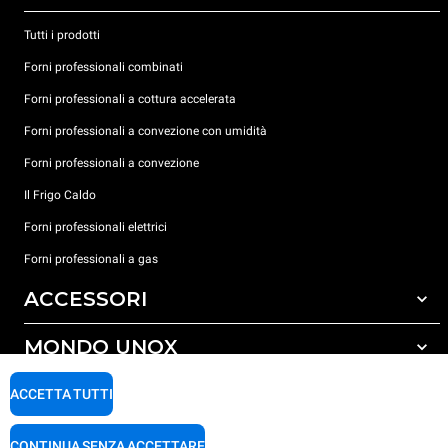
Tutti i prodotti
Forni professionali combinati
Forni professionali a cottura accelerata
Forni professionali a convezione con umidità
Forni professionali a convezione
Il Frigo Caldo
Forni professionali elettrici
Forni professionali a gas
ACCESSORI
MONDO UNOX
Tutti gli accessori
Detergenti per lavaggio automatico
SUPPORTO
ACCETTA TUTTI
Le nostre sedi nel mondo
Detergenti per lavaggio manuale
Carriere Unox
Trattamento acqua con filtro a resine
Garanzia Unox
CONTINUA SENZA ACCETTARE