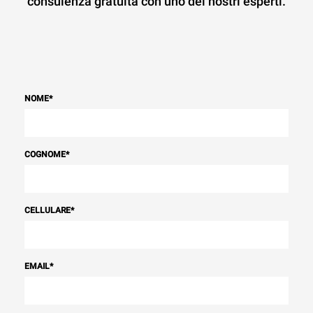
consulenza gratuita con uno dei nostri esperti.
NOME
*
COGNOME
*
CELLULARE
*
EMAIL
*