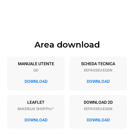
800 mm
811 mm
Altezza
Peso
425 mm
46 kg
Area download
Specifiche teglia
Numero teglie
Dimensione Teglie
3
600x400
MANUALE UTENTE
SCHEDA TECNICA
GO
XEFR-03EU-EGDN
Passo teglie
75 mm
DOWNLOAD
DOWNLOAD
Alimentazione
LEAFLET
DOWNLOAD 2D
BAKERLUX SHOP.Pro™
XEFR-03EU-EGDN
Voltaggio
Potenza elettrica
220-240V 1~
3,5 kW
DOWNLOAD
DOWNLOAD
Frequenza
Tipo di spina