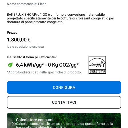
Nome commerciale: Elena
BAKERLUX SHOP.Pro™ GO è un forno a convezione instancabile
progettato specificatamente per le cotture di croissant congelati o per
doratura di pane precotto congelato.
Prezzo:
1.800,00 €
iva e spedizione esclusa
Hai scelto il forno più efficiente?:
6,4 kWh/gg* - 0 Kg CO2/gg*
*Approfondisci i dati nelle specifiche di prodotto.
CONFIGURA
CONTATTACI
Calcolatore consumi
Calcola i consumi e le emissioni prodotte da questo forno sulla
base delle tue abitudini di utilizzo