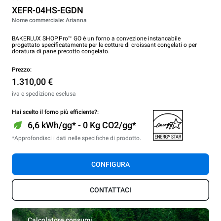
XEFR-04HS-EGDN
Nome commerciale: Arianna
BAKERLUX SHOP.Pro™ GO è un forno a convezione instancabile
progettato specificatamente per le cotture di croissant congelati o per
doratura di pane precotto congelato.
Prezzo:
1.310,00 €
iva e spedizione esclusa
Hai scelto il forno più efficiente?:
6,6 kWh/gg* - 0 Kg CO2/gg*
*Approfondisci i dati nelle specifiche di prodotto.
CONFIGURA
CONTATTACI
Calcolatore consumi