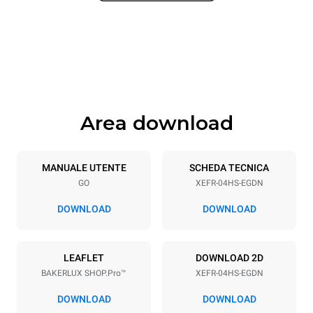
Larghezza
Profondità
600 mm
669 mm
Altezza
Peso
500 mm
39 kg
Area download
Specifiche teglia
Numero teglie
Dimensione Teglie
4
460x330
MANUALE UTENTE
SCHEDA TECNICA
GO
XEFR-04HS-EGDN
Passo teglie
75 mm
DOWNLOAD
DOWNLOAD
Alimentazione
LEAFLET
DOWNLOAD 2D
BAKERLUX SHOP.Pro™
XEFR-04HS-EGDN
Voltaggio
Potenza elettrica
220-240V 1~
3,5 kW
DOWNLOAD
DOWNLOAD