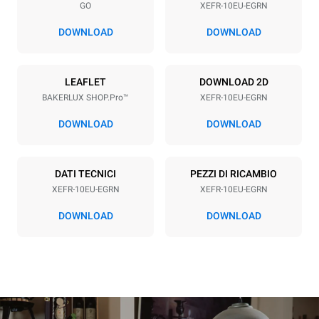
GO
XEFR-10EU-EGRN
Passo teglie
75 mm
DOWNLOAD
DOWNLOAD
Alimentazione
LEAFLET
DOWNLOAD 2D
BAKERLUX SHOP.Pro™
XEFR-10EU-EGRN
Voltaggio
Potenza elettrica
380-415V 3N~ / 220-240V
15,5 kW
DOWNLOAD
DOWNLOAD
3~
Frequenza
Tipo di spina
50 / 60 Hz
NON INCLUSO
DATI TECNICI
PEZZI DI RICAMBIO
XEFR-10EU-EGRN
XEFR-10EU-EGRN
DOWNLOAD
DOWNLOAD
*
Consumo in kwh ed emissioni di co2
Consumo in kWh
Emissioni CO2
27,1 kWh/gg
0 Kg CO2/gg
La stima include le sole
emissioni dirette prodotte
dal forno. Le emissioni
indirette dipendono dal mix