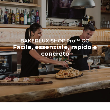
energetico della rete a cui
esso è collegato; queste
ultime possono essere
azzerate scegliendo di
acquistare energia
prodotta da fonti
rinnovabili.
Greenhouse
Gas Protocol
BAKERLUX SHOP.Pro™ GO
Facile, essenziale, rapido e
concreto