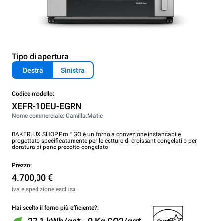
Tipo di apertura
Destra
Sinistra
Codice modello:
XEFR-10EU-EGRN
Nome commerciale: Camilla.Matic
BAKERLUX SHOP.Pro™ GO è un forno a convezione instancabile
progettato specificatamente per le cotture di croissant congelati o per
doratura di pane precotto congelato.
Prezzo:
4.700,00 €
iva e spedizione esclusa
Hai scelto il forno più efficiente?:
27,1 kWh/gg* - 0 Kg CO2/gg*