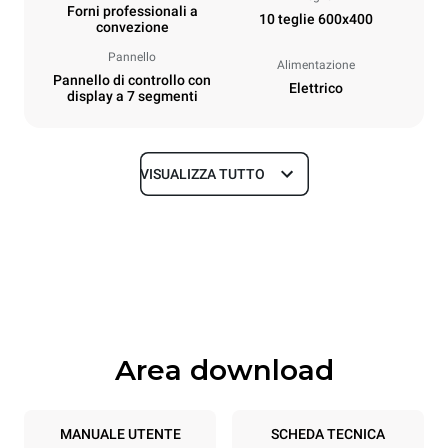
Forni professionali a
10 teglie 600x400
convezione
Pannello
Alimentazione
Pannello di controllo con
Elettrico
display a 7 segmenti
VISUALIZZA TUTTO
Dimensioni
Larghezza
Profondità
800 mm
811 mm
Altezza
Peso
952 mm
96 kg
Area download
Specifiche teglia
Numero teglie
Dimensione Teglie
10
600x400
MANUALE UTENTE
SCHEDA TECNICA