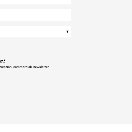
▾
cy
*
nicazioni commerciali, newsletter,