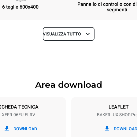
Pannello di controllo con d
6 teglie 600x400
segmenti
VISUALIZZA TUTTO
Profondità
811 mm
Area download
Dimensione Teglie
600x400
SCHEDA TECNICA
LEAFLET
XEFR-06EU-ELRV
BAKERLUX SHOP.Pr
Potenza elettrica
N~ / 220-240V 3~
9.5 kW
DOWNLOAD
DOWNLOA