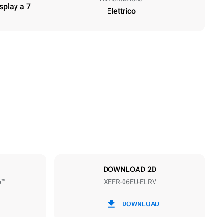
isplay a 7
Elettrico
Altezza
682 mm
Passo teglie
75 mm
DOWNLOAD 2D
o™
XEFR-06EU-ELRV
Frequenza
50 / 60 Hz
D
DOWNLOAD