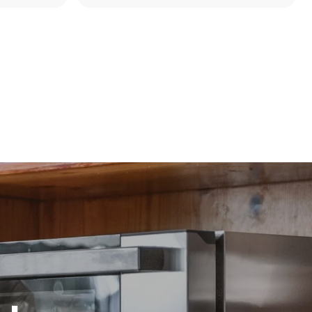
ni dirette
 indirette
ella rete a
time
iendo di
fonti