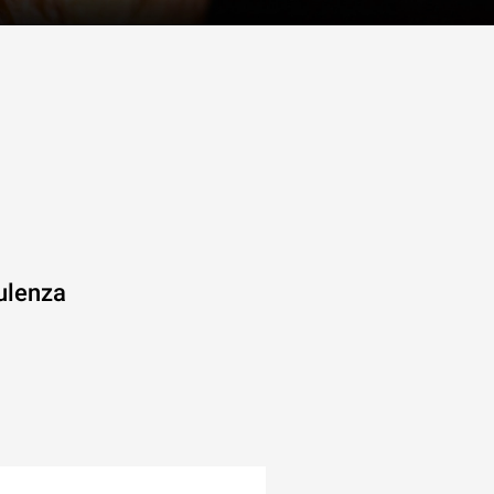
i
ulenza