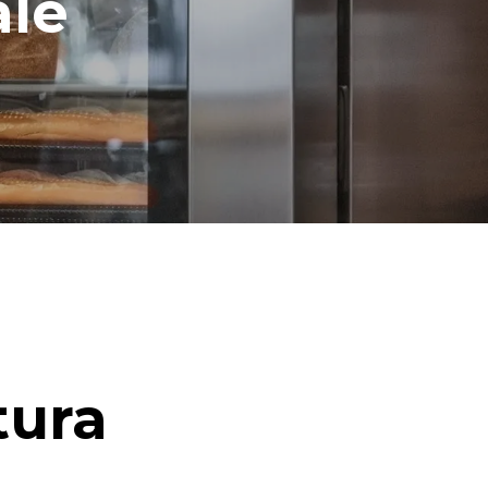
ale
tura