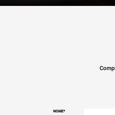
Compi
NOME
*