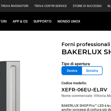
TROVA RIVENDITORI
TROVA CENTRI SERVICE
STORIE DI SUCCESSO
B
TORI
APP & OS
SUPPORTO
MONDO UNOX
Forni professional
BAKERLUX S
Tipo di apertura
Destra
Sinistra
Codice modello:
XEFR-06EU-ELRV
Nome commerciale: Vittoria.Ma
BAKERLUX SHOP.Pro™ LED è la pri
anche i processi di cottura più d