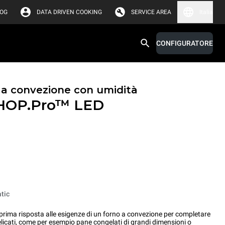
LOG
DATA DRIVEN COOKING
SERVICE AREA
Italia
CONFIGURATORE
i a convezione con umidità
HOP.Pro™
LED
tic
ma risposta alle esigenze di un forno a convezione per completare
elicati, come per esempio pane congelati di grandi dimensioni o