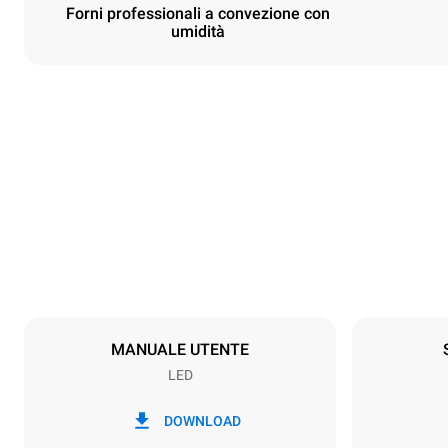
Forni professionali a convezione con
umidità
Dimensioni
Larghezza
800 mm
Peso
72 kg
Specifiche teglia
Numero teglie
6
MANUALE UTENTE
LED
Alimentazione
Voltaggio
380-415V 3
DOWNLOAD