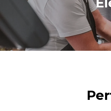
El
Per