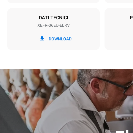
Tipo di spina
NON INCLU
DATI TECNICI
P
XEFR-06EU-ELRV
*
Consumo in kwh ed emissioni di co2
Consumo in 
DOWNLOAD
17,5 kWh/g