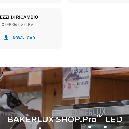
SO
EZZI DI RICAMBIO
XEFR-06EU-ELRV
kWh
Emissioni CO2
DOWNLOAD
g
0 Kg CO2/gg
La stima include le sole emissio
prodotte dal forno. Le emissioni
dipendono dal mix energetico d
cui esso è collegato; queste ul
possono essere azzerate scegl
acquistare energia prodotta da 
rinnovabili.
™
BAKERLUX SHOP.Pro
LED