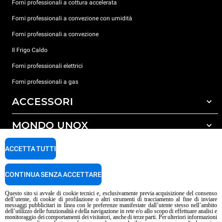
Forni professionali a cottura accelerata
Forni professionali a convezione con umidità
Forni professionali a convezione
Il Frigo Caldo
Forni professionali elettrici
Forni professionali a gas
ACCESSORI
MONDO UNOX
Tutti gli accessori
Detergenti per lavaggio automatico
SUPPORTO
ACCETTA TUTTI
Le nostre sedi nel mondo
Detergenti per lavaggio manuale
Carriere Unox
Trattamento acqua con filtro a resine
Garanzia Unox
CONTINUA SENZA ACCETTARE
Procedura Whistleblowing
Trattamento acqua ad osmosi inversa
Trova Rivenditori
Questo sito si avvale di cookie tecnici e, esclusivamente previa acquisizione del consenso
dell’utente, di cookie di profilazione o altri strumenti di tracciamento al fine di inviare
Trova Centri Service
messaggi pubblicitari in linea con le preferenze manifestate dall’utente stesso nell’ambito
dell’utilizzo delle funzionalità e della navigazione in rete e/o allo scopo di effettuare analisi e
Informativa sui contenuti IA
Privacy policy
Cookie policy
monitoraggio dei comportamenti dei visitatori, anche di terze parti. Per ulteriori informazioni