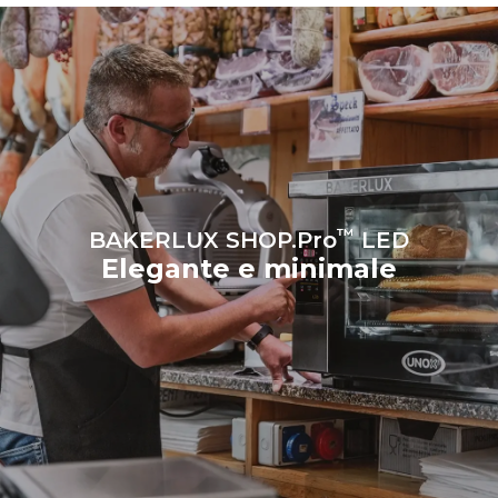
dal forno. Le emissioni
indirette dipendono dal mix
energetico della rete a cui
esso è collegato; queste
ultime possono essere
azzerate scegliendo di
acquistare energia
prodotta da fonti
rinnovabili.
Greenhouse
Gas Protocol
™
BAKERLUX SHOP.Pro
LED
Elegante e minimale