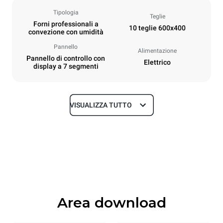
Tipologia
Teglie
Forni professionali a
10 teglie 600x400
convezione con umidità
Pannello
Alimentazione
Pannello di controllo con
Elettrico
display a 7 segmenti
VISUALIZZA TUTTO
Dimensioni
Larghezza
Profondità
800 mm
811 mm
Altezza
Peso
952 mm
96 kg
Area download
Specifiche teglia
Numero teglie
Dimensione Teglie