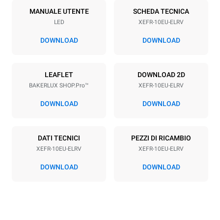
10
600x400
MANUALE UTENTE
SCHEDA TECNICA
LED
XEFR-10EU-ELRV
Passo teglie
75 mm
DOWNLOAD
DOWNLOAD
Alimentazione
LEAFLET
DOWNLOAD 2D
BAKERLUX SHOP.Pro™
XEFR-10EU-ELRV
Voltaggio
Potenza elettrica
380-415V 3N~ / 220-240V
15,5 kW
DOWNLOAD
DOWNLOAD
3~
Frequenza
Tipo di spina
50 / 60 Hz
NON INCLUSO
DATI TECNICI
PEZZI DI RICAMBIO
XEFR-10EU-ELRV
XEFR-10EU-ELRV
DOWNLOAD
DOWNLOAD
*
Consumo in kwh ed emissioni di co2
Consumo in kWh
Emissioni CO2
27,1 kWh/gg
0 Kg CO2/gg
La stima include le sole
emissioni dirette prodotte