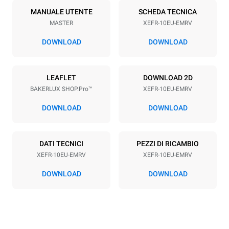
10
600x400
MANUALE UTENTE
SCHEDA TECNICA
MASTER
XEFR-10EU-EMRV
Passo teglie
75 mm
DOWNLOAD
DOWNLOAD
Alimentazione
LEAFLET
DOWNLOAD 2D
BAKERLUX SHOP.Pro™
XEFR-10EU-EMRV
Voltaggio
Potenza elettrica
380-415V 3N~ / 220-240V
15,5 kW
DOWNLOAD
DOWNLOAD
3~
Frequenza
Tipo di spina
50 / 60 Hz
NON INCLUSO
DATI TECNICI
PEZZI DI RICAMBIO
XEFR-10EU-EMRV
XEFR-10EU-EMRV
DOWNLOAD
DOWNLOAD
*
Consumo in kwh ed emissioni di co2
Consumo in kWh
Emissioni CO2
27,1 kWh/gg
0 Kg CO2/gg
La stima include le sole
emissioni dirette prodotte