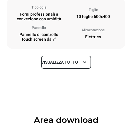
Tipologia
Teglie
Forni professionali a
10 teglie 600x400
convezione con umidità
Pannello
Alimentazione
Pannello di controllo
Elettrico
touch screen da 7"
VISUALIZZA TUTTO
Dimensioni
Larghezza
Profondità
800 mm
811 mm
Altezza
Peso
952 mm
96 kg
Area download
Specifiche teglia
Numero teglie
Dimensione Teglie