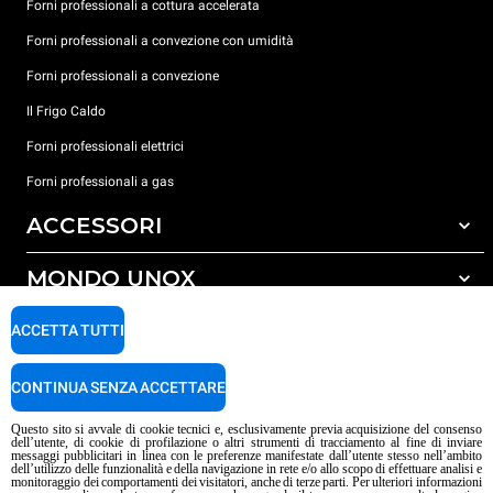
Forni professionali a cottura accelerata
Forni professionali a convezione con umidità
Forni professionali a convezione
Il Frigo Caldo
Forni professionali elettrici
Forni professionali a gas
ACCESSORI
MONDO UNOX
Tutti gli accessori
Detergenti per lavaggio automatico
SUPPORTO
ACCETTA TUTTI
Le nostre sedi nel mondo
Detergenti per lavaggio manuale
Carriere Unox
Trattamento acqua con filtro a resine
Garanzia Unox
CONTINUA SENZA ACCETTARE
Procedura Whistleblowing
Trattamento acqua ad osmosi inversa
Trova Rivenditori
Questo sito si avvale di cookie tecnici e, esclusivamente previa acquisizione del consenso
dell’utente, di cookie di profilazione o altri strumenti di tracciamento al fine di inviare
Trova Centri Service
messaggi pubblicitari in linea con le preferenze manifestate dall’utente stesso nell’ambito
dell’utilizzo delle funzionalità e della navigazione in rete e/o allo scopo di effettuare analisi e
Informativa sui contenuti IA
Privacy policy
Cookie policy
monitoraggio dei comportamenti dei visitatori, anche di terze parti. Per ulteriori informazioni