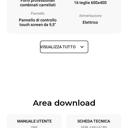
Forni professionali
16 teglie 600x400
combinati carrellati
Pannello
Alimentazione
Pannello di controllo
Elettrico
touch screen da 9,5"
VISUALIZZA TUTTO
Dimensioni
Larghezza
Profondità
892 mm
925 mm
Altezza
Peso
1875 mm
262 kg
Area download
Specifiche teglia
Numero teglie
Dimensione Teglie
16
600x400
MANUALE UTENTE
SCHEDA TECNICA
ONE
XEBL-16EU-E1RS