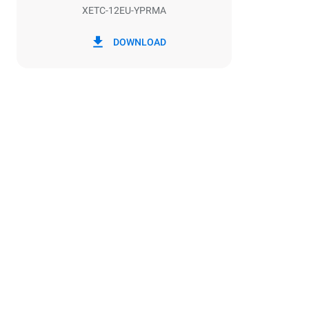
XETC-12EU-YPRMA
*
Consumo in kwh ed emissioni di co2
Consumo in 
DOWNLOAD
30,1 kWh/g