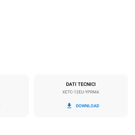
Altezza
2156 mm
Passo teglie
80 mm
DATI TECNICI
A
XETC-12EU-YPRMA
Frequenza
50 / 60 Hz
D
DOWNLOAD