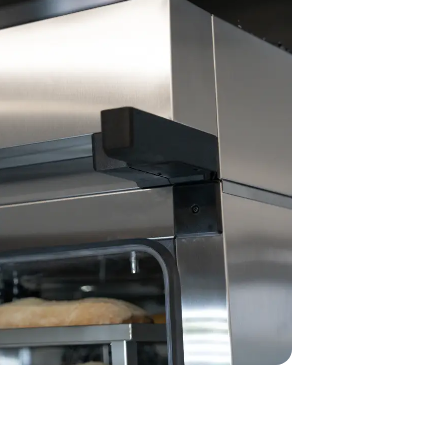
XETYC-12EU-SF
Carrello QUICK.Load
6+6 teglie
senza porte
rno
Blocco teglie dal lato operatore