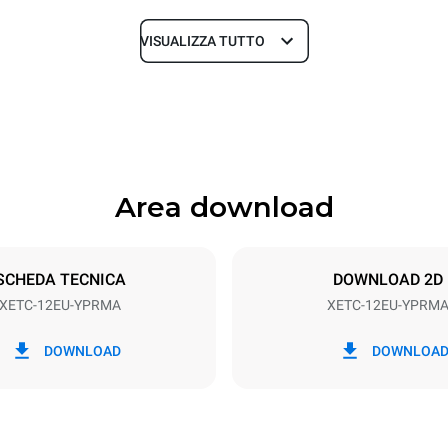
VISUALIZZA TUTTO
Profondità
1022 mm
Area download
Dimensione Teglie
600x400
SCHEDA TECNICA
DOWNLOAD 2D
XETC-12EU-YPRMA
XETC-12EU-YPRM
Potenza elettrica
 400V 3N~
19.9 kW
DOWNLOAD
DOWNLOA
SO