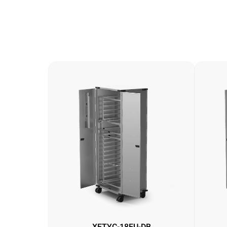
XETYC-18EU-DB