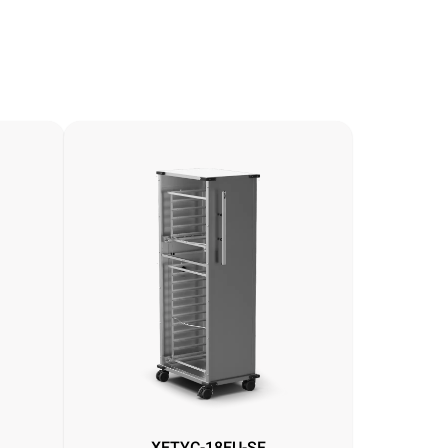
XETYC-18EU-SF