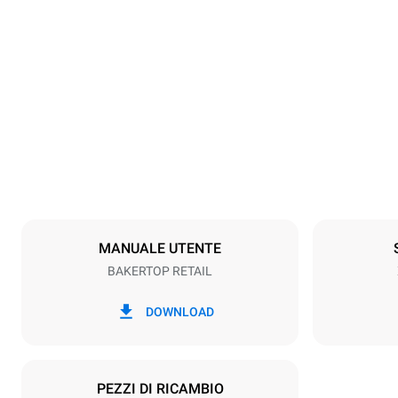
Dimensioni
Larghezza
920 mm
Peso
290 kg
Specifiche teglia
Numero teglie
12
MANUALE UTENTE
BAKERTOP RETAIL
Alimentazione
Voltaggio
400V 3N~ /
DOWNLOAD
Tipo di spina
NON INCLU
PEZZI DI RICAMBIO