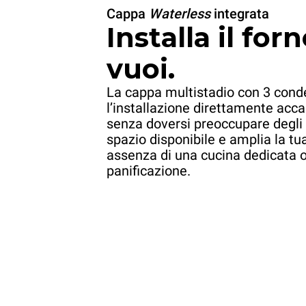
Cappa
Waterless
integrata
Installa il for
XETYC-12EU-DB
Carrello QUICK.Load
6+6 teglie
vuoi.
con porte
La cappa multistadio con 3 cond
l’installazione direttamente acca
Blocco teglie dal lato forno
Bloc
senza doversi preoccupare degli 
spazio disponibile e amplia la tua
assenza di una cucina dedicata o 
panificazione.