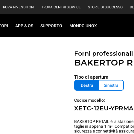
TROVA RIVENDITORI
TROVA CENTRI SERVICE
STORIE DI SUCCESSO
B
TORI
APP & OS
SUPPORTO
MONDO UNOX
Forni professionali
BAKERTOP R
Tipo di apertura
Destra
Sinistra
Codice modello:
XETC-12EU-YPRMA
BAKERTOP RETAIL è la stazione di
teglie in appena 1 m². Compatibi
sicurezza e connettività assicura