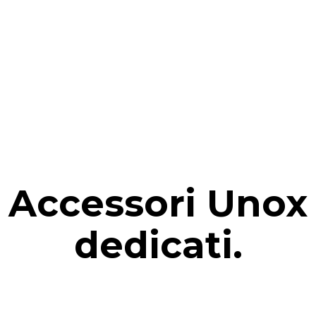
kWh
Emissioni CO2
g
0 Kg CO2/gg
La stima include le sole emissio
prodotte dal forno. Le emissioni
dipendono dal mix energetico d
cui esso è collegato; queste ul
possono essere azzerate scegl
acquistare energia prodotta da 
rinnovabili.
Accessori Unox
dedicati.