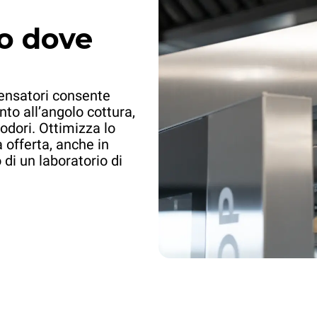
no dove
XETYC-12EU-DF
XETYC-12EU-SB
Carrello QUICK.Load
Carrello QUICK.Load
6+6 teglie
6+6 teglie
con porte
senza porte
ensatori consente
nto all’angolo cottura,
co teglie dal lato operatore
Blocco teglie dal lato fo
odori. Ottimizza lo
 offerta, anche in
di un laboratorio di