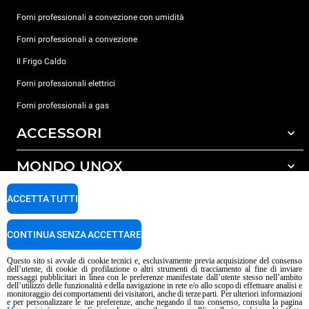
Forni professionali a convezione con umidità
Forni professionali a convezione
Il Frigo Caldo
Forni professionali elettrici
Forni professionali a gas
ACCESSORI
MONDO UNOX
Tutti gli accessori
Detergenti per lavaggio automatico
SUPPORTO
ACCETTA TUTTI
Le nostre sedi nel mondo
Detergenti per lavaggio manuale
Carriere Unox
Trattamento acqua con filtro a resine
Garanzia Unox
CONTINUA SENZA ACCETTARE
Procedura Whistleblowing
Trattamento acqua ad osmosi inversa
Trova Rivenditori
Questo sito si avvale di cookie tecnici e, esclusivamente previa acquisizione del consenso
dell’utente, di cookie di profilazione o altri strumenti di tracciamento al fine di inviare
Trova Centri Service
messaggi pubblicitari in linea con le preferenze manifestate dall’utente stesso nell’ambito
dell’utilizzo delle funzionalità e della navigazione in rete e/o allo scopo di effettuare analisi e
Informativa sui contenuti IA
Privacy policy
Cookie policy
monitoraggio dei comportamenti dei visitatori, anche di terze parti. Per ulteriori informazioni
e per personalizzare le tue preferenze, anche negando il tuo consenso, consulta la pagina