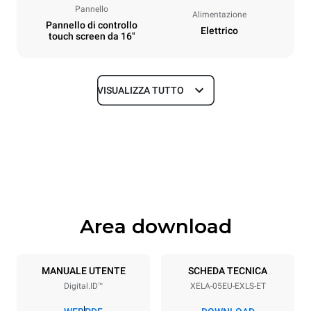
Pannello
Alimentazione
Pannello di controllo
Elettrico
touch screen da 16"
VISUALIZZA TUTTO
Dimensioni
Larghezza
Profondità
860 mm
1018 mm
Altezza
Peso
789 mm
100 kg
Area download
Specifiche teglia
Numero teglie
Dimensione Teglie
5
600x400
MANUALE UTENTE
SCHEDA TECNICA
Digital.ID™
XELA-05EU-EXLS-ET
Passo teglie
86 mm