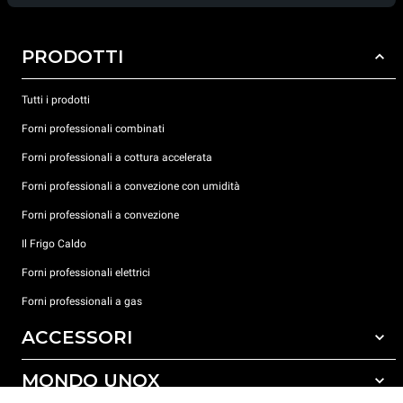
PRODOTTI
Tutti i prodotti
Forni professionali combinati
Forni professionali a cottura accelerata
Forni professionali a convezione con umidità
Forni professionali a convezione
Il Frigo Caldo
Forni professionali elettrici
Forni professionali a gas
ACCESSORI
MONDO UNOX
Tutti gli accessori