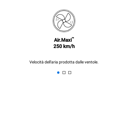
azzerate scegliendo di
acquistare energia
prodotta da fonti
rinnovabili.
Greenhouse
Gas Protocol
Stima calcolata ipotizzando un
Stima calcolata ipotizzando i
utilizzo giornaliero (300
seguenti lavaggi settimanali (42
giorni/anno) del forno:
settimane/anno):
™
Air.Maxi
6 carichi leggeri di polli
1 lavaggio lungo
250 km/h
arrosto (20% di carico)
1 lavaggio medio
1 pieno carico di patate
arrosto
3 pieni carichi di cotture al
Velocità dell'aria prodotta dalle ventole.
vapore
2 ore di forno vuoto in
temperatura a 180 °C