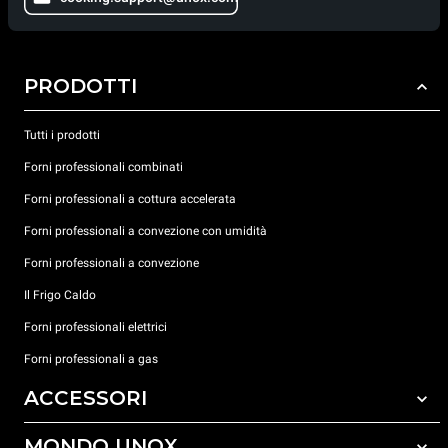
PRODOTTI
Tutti i prodotti
Forni professionali combinati
Forni professionali a cottura accelerata
Forni professionali a convezione con umidità
Forni professionali a convezione
Il Frigo Caldo
Forni professionali elettrici
Forni professionali a gas
ACCESSORI
MONDO UNOX
Tutti gli accessori