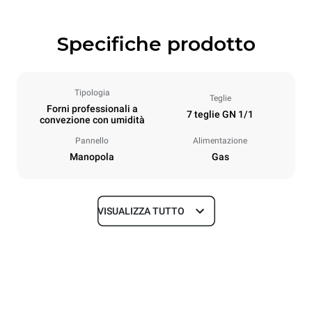
Specifiche prodotto
Tipologia
Teglie
Forni professionali a
7 teglie GN 1/1
convezione con umidità
Pannello
Alimentazione
Manopola
Gas
VISUALIZZA TUTTO
Dimensioni
Larghezza
Profondità
860 mm
882 mm
Altezza
Peso
1144 mm
100 kg