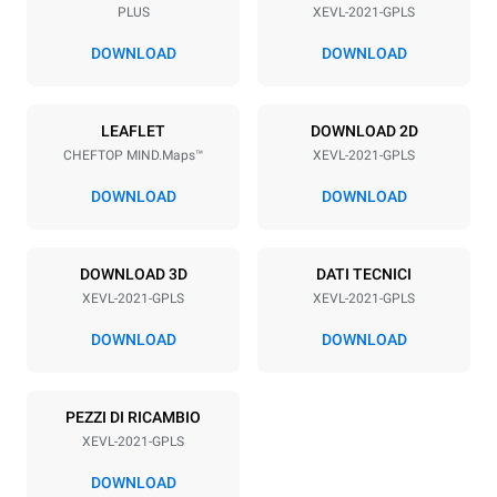
PLUS
XEVL-2021-GPLS
Passo teglie
67 mm
DOWNLOAD
DOWNLOAD
Alimentazione
LEAFLET
DOWNLOAD 2D
CHEFTOP MIND.Maps™
XEVL-2021-GPLS
Voltaggio
Potenza elettrica
220-240V 1N~
2,6 kW
DOWNLOAD
DOWNLOAD
Frequenza
Potenza gas nominale max.
50 / 60 Hz
90
DOWNLOAD 3D
DATI TECNICI
Tipo di spina
XEVL-2021-GPLS
XEVL-2021-GPLS
Schuko | ✓
DOWNLOAD
DOWNLOAD
*
Consumo in kwh ed emissioni di co2
PEZZI DI RICAMBIO
Consumo in kWh
Emissioni CO2
XEVL-2021-GPLS
384,6 kWh/gg
69,6 Kg CO2/gg
La stima include le sole
DOWNLOAD
emissioni dirette prodotte