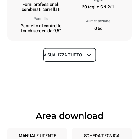
Forni professionali
20 teglie GN 2/1
combinati carrellati
Pannello
Alimentazione
Pannello di controllo
Gas
touch screen da 9,5"
VISUALIZZA TUTTO
Dimensioni
Larghezza
Profondità
892 mm
1164 mm
Altezza
Peso
1875 mm
363 kg
Area download
Specifiche teglia
Numero teglie
Dimensione Teglie
20
GN 2/1
MANUALE UTENTE
SCHEDA TECNICA