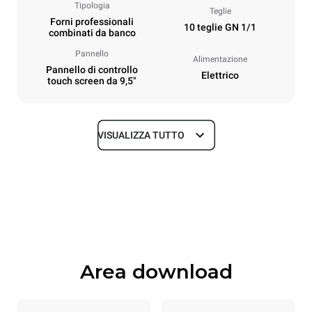
Tipologia
Teglie
Forni professionali
10 teglie GN 1/1
combinati da banco
Pannello
Alimentazione
Pannello di controllo
Elettrico
touch screen da 9,5"
VISUALIZZA TUTTO
Dimensioni
Larghezza
Profondità
750 mm
783 mm
Altezza
Peso
1010 mm
98 kg
Area download
Specifiche teglia
Numero teglie
Dimensione Teglie