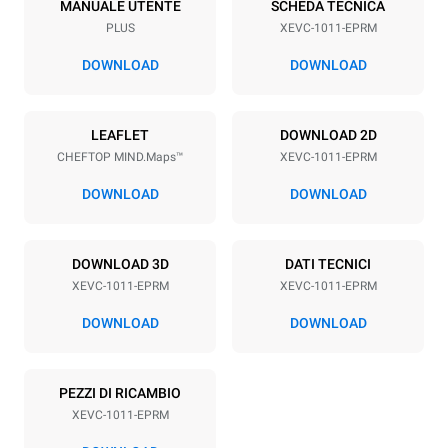
10
GN 1/1
MANUALE UTENTE
SCHEDA TECNICA
PLUS
XEVC-1011-EPRM
Passo teglie
67 mm
DOWNLOAD
DOWNLOAD
Alimentazione
LEAFLET
DOWNLOAD 2D
CHEFTOP MIND.Maps™
XEVC-1011-EPRM
Voltaggio
Potenza elettrica
380-415V 3N~ / 220-240V
18,8 kW / 18,8 kW / 18,8
DOWNLOAD
DOWNLOAD
3~
kW
Frequenza
Tipo di spina
50 / 60 Hz
X | ✓
DOWNLOAD 3D
DATI TECNICI
XEVC-1011-EPRM
XEVC-1011-EPRM
DOWNLOAD
DOWNLOAD
*
Consumo in kwh ed emissioni di co2
Consumo in kWh
Emissioni CO2
PEZZI DI RICAMBIO
36,6 kWh/gg
0 Kg CO2/gg
La stima include le sole
XEVC-1011-EPRM
emissioni dirette prodotte
dal forno. Le emissioni