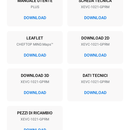
MANUALE UTENTE
SCHEDA TECNICA
PLUS
XEVC-1021-GPRM
Passo teglie
77 mm
DOWNLOAD
DOWNLOAD
Alimentazione
LEAFLET
DOWNLOAD 2D
CHEFTOP MIND.Maps™
XEVC-1021-GPRM
Voltaggio
Potenza elettrica
220-240V 1N~
1,4 kW
DOWNLOAD
DOWNLOAD
Frequenza
Potenza gas nominale max.
50 / 60 Hz
42,5 kW
DOWNLOAD 3D
DATI TECNICI
Tipo di spina
XEVC-1021-GPRM
XEVC-1021-GPRM
Schuko | ✓
DOWNLOAD
DOWNLOAD
*
Consumo in kwh ed emissioni di co2
PEZZI DI RICAMBIO
Consumo in kWh
Emissioni CO2
XEVC-1021-GPRM
167,5 kWh/gg
30,3 Kg CO2/gg
La stima include le sole