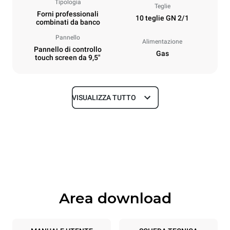
Tipologia
Teglie
Forni professionali
10 teglie GN 2/1
combinati da banco
Pannello
Alimentazione
Pannello di controllo
Gas
touch screen da 9,5"
VISUALIZZA TUTTO
Dimensioni
Larghezza
Profondità
860 mm
1145 mm
Altezza
Peso
1162 mm
183 kg
Area download
Specifiche teglia
Numero teglie
Dimensione Teglie
10
GN 2/1