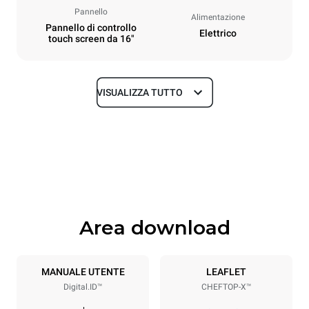
Pannello
Alimentazione
Pannello di controllo
Elettrico
touch screen da 16"
VISUALIZZA TUTTO
Dimensioni
Larghezza
Profondità
750 mm
841 mm
Altezza
Peso
789 mm
114 kg
Area download
Specifiche teglia
Numero teglie
Dimensione Teglie
6
GN 1/1
MANUALE UTENTE
LEAFLET
Digital.ID™
CHEFTOP-X™
Passo teglie
67 mm