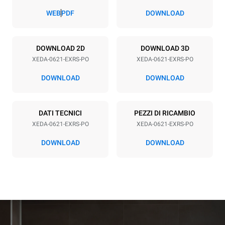
77 mm
WEB
PDF
DOWNLOAD
Alimentazione
DOWNLOAD 2D
DOWNLOAD 3D
XEDA-0621-EXRS-PO
XEDA-0621-EXRS-PO
Voltaggio
Potenza elettrica
380-415V 3N~ / 220-240V
23,1 kW
DOWNLOAD
DOWNLOAD
3~
Frequenza
Tipo di spina
50 / 60 Hz
NON INCLUSO
DATI TECNICI
PEZZI DI RICAMBIO
XEDA-0621-EXRS-PO
XEDA-0621-EXRS-PO
DOWNLOAD
DOWNLOAD
*
Consumo in kwh ed emissioni di co2
Consumo in kWh
Emissioni CO2
91 kWh/gg
0 Kg CO2/gg
La stima include le sole
emissioni dirette prodotte
dal forno. Le emissioni
indirette dipendono dal mix
energetico della rete a cui