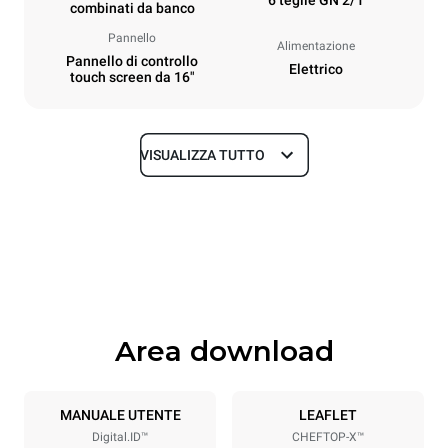
combinati da banco
Pannello
Alimentazione
Pannello di controllo
Elettrico
touch screen da 16"
VISUALIZZA TUTTO
Dimensioni
Larghezza
Profondità
860 mm
1180 mm
Altezza
Peso
849 mm
150 kg
Area download
Specifiche teglia
Numero teglie
Dimensione Teglie
6
GN 2/1
MANUALE UTENTE
LEAFLET
Digital.ID™
CHEFTOP-X™
Passo teglie