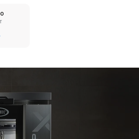
IO
T
Stima calcolata ipotizzando un utilizzo giornaliero
(365 giorni/anno) del forno:
D
6 pieni carichi di polli arrosto
6 pieni carichi di cotture al vapore
ni dirette
 gas. Le
nsumo di
rate pari a
ttriche
ella rete a
time
iendo di
fonti
ponibili per
tte legate
l