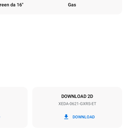
creen da 16"
Gas
Altezza
849 mm
Passo teglie
77 mm
DOWNLOAD 2D
XEDA-0621-GXRS-ET
Frequenza
50 / 60 Hz
D
DOWNLOAD