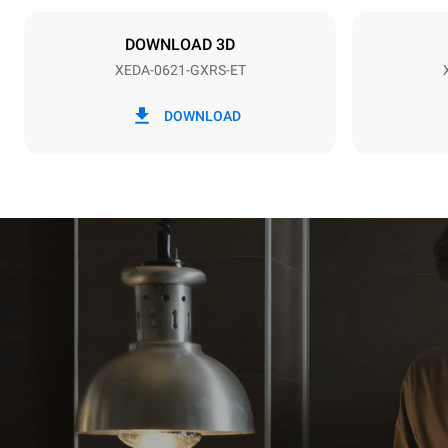
27
DOWNLOAD 3D
XEDA-0621-GXRS-ET
*
Consumo in kwh ed emissioni di co2
Consumo in 
DOWNLOAD
113,6 kWh/
Stima calcolat
settimanali (
7 lavaggi lu