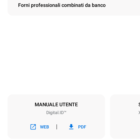
Forni professionali combinati da banco
Dimensioni
Larghezza
860 mm
Peso
168 kg
Specifiche teglia
Numero teglie
6
MANUALE UTENTE
Digital.ID™
Alimentazione
Voltaggio
220-240V 1
WEB
PDF
Potenza gas 