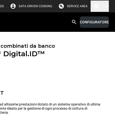
LOG
DATA DRIVEN COOKING
SERVICE AREA
Italia
CONFIGURATORE
i combinati da banco
™
Digital.ID™
ET
 altissime prestazioni dotato di un sistema operativo di ultima
ente ideata per la gestione di ogni processo di cottura di
teria.