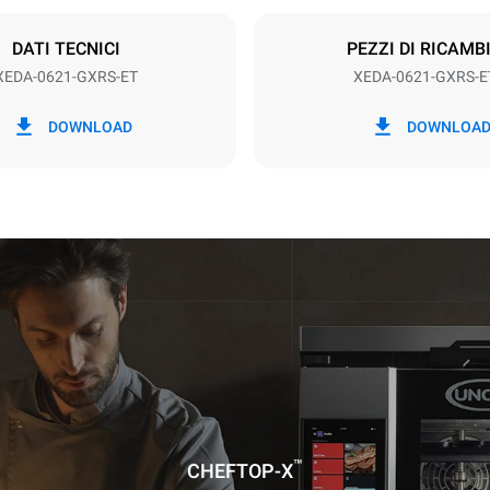
Schuko | ✓
DATI TECNICI
PEZZI DI RICAMB
XEDA-0621-GXRS-ET
XEDA-0621-GXRS-E
kWh
Emissioni CO2
DOWNLOAD
DOWNLOA
gg
20,6 Kg CO2/gg
La stima include le sole emissio
prodotte dalla combustione del
emissioni dirette dovute al co
corrente elettrica sono conside
zero. Le emissioni indirette ele
dipendono dal mix energetico d
cui esso è collegato; queste ul
possono essere azzerate scegl
acquistare energia prodotta da 
rinnovabili. Non ci sono dati dis
il calcolo delle emissioni indire
alla fornitura di gas.
Fonti:
Greenhouse Gas Protoco
a ipotizzando i seguenti lavaggi
52 settimane/anno):
™
CHEFTOP-X
nghi