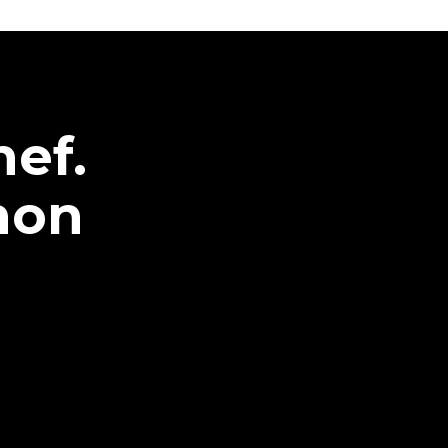
hef.
non