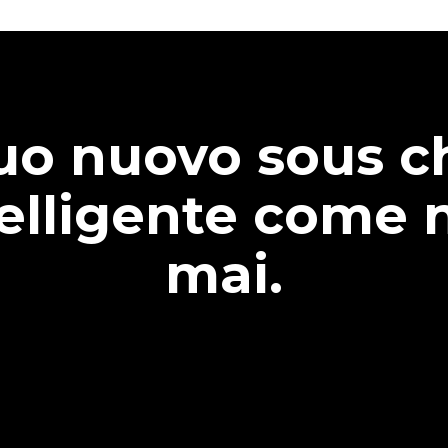
tuo nuovo sous c
telligente come 
mai.