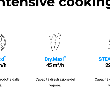
ntensive cookin
™
™
xi
Dry.Maxi
STEA
3
m/h
45 m
/h
22
prodotta dalle
Capacità di estrazione del
Capacità 
e.
vapore.
v