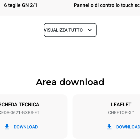
6 teglie GN 2/1
Pannello di controllo touch s
VISUALIZZA TUTTO
Profondità
1180 mm
Area download
Dimensione Teglie
GN 2/1
SCHEDA TECNICA
LEAFLET
XEDA-0621-GXRS-ET
CHEFTOP-X™
Potenza elettrica
~
1,4 kW
DOWNLOAD
DOWNLOA
nominale max.
Tipo di spina