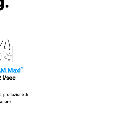
g.
™
M.Maxi
 l/sec
di produzione di
apore.