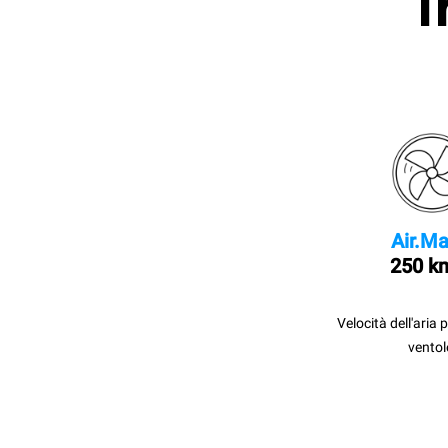
I
Air.Ma
250 k
Velocità dell'aria 
ventol