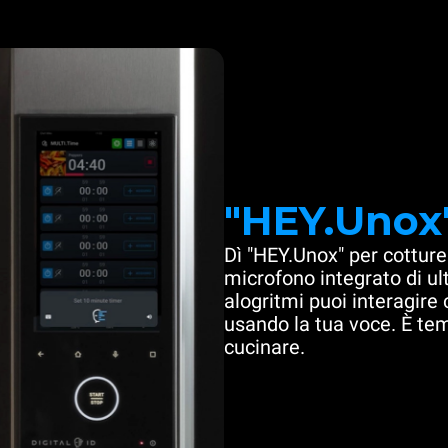
"HEY.Unox
Dì "HEY.Unox" per cotture
microfono integrato di u
alogritmi puoi interagire
usando la tua voce. È te
cucinare.