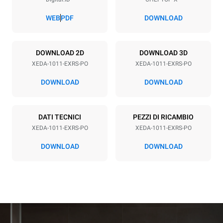
Passo teglie
67 mm
WEB
PDF
DOWNLOAD
Alimentazione
DOWNLOAD 2D
DOWNLOAD 3D
XEDA-1011-EXRS-PO
XEDA-1011-EXRS-PO
Voltaggio
Potenza elettrica
380-415V 3N~ / 220-240V
19,6 kW
DOWNLOAD
DOWNLOAD
3~
Frequenza
Tipo di spina
50 / 60 Hz
NON INCLUSO
DATI TECNICI
PEZZI DI RICAMBIO
XEDA-1011-EXRS-PO
XEDA-1011-EXRS-PO
DOWNLOAD
DOWNLOAD
*
Consumo in kwh ed emissioni di co2
Consumo in kWh
Emissioni CO2
38,8 kWh/gg
0 Kg CO2/gg
La stima include le sole
emissioni dirette prodotte
dal forno. Le emissioni
indirette dipendono dal mix
energetico della rete a cui