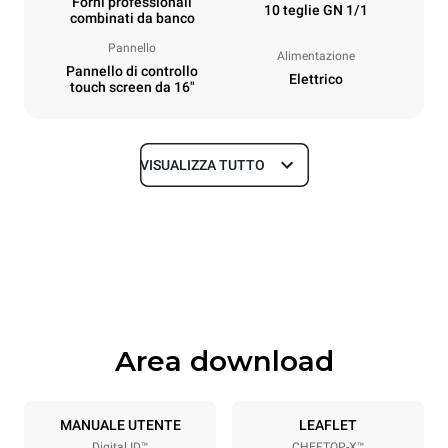
Forni professionali
10 teglie GN 1/1
combinati da banco
Pannello
Alimentazione
Pannello di controllo
Elettrico
touch screen da 16"
VISUALIZZA TUTTO
Dimensioni
Larghezza
Profondità
750 mm
841 mm
Altezza
Peso
1069 mm
132 kg
Area download
Specifiche teglia
Numero teglie
Dimensione Teglie
10
GN 1/1
MANUALE UTENTE
LEAFLET
Digital.ID™
CHEFTOP-X™