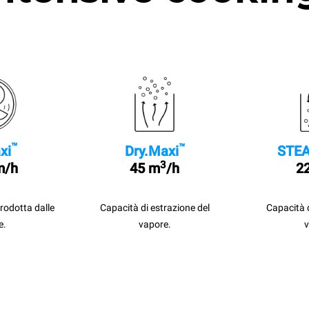
™
™
xi
Dry.Maxi
STEA
3
m/h
45 m
/h
22
prodotta dalle
Capacità di estrazione del
Capacità 
e.
vapore.
v