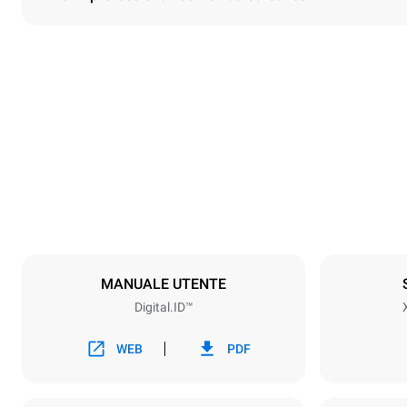
Dimensioni
Larghezza
750 mm
Peso
151 kg
Specifiche teglia
Numero teglie
10
MANUALE UTENTE
Digital.ID™
Alimentazione
Voltaggio
220-240V 1
WEB
PDF
Potenza gas 
25