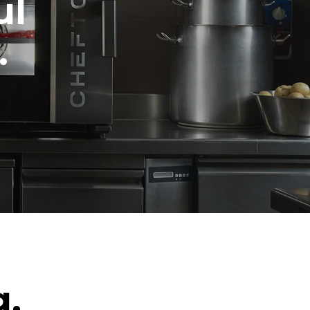
ul
.
g.