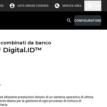
LOG
DATA DRIVEN COOKING
SERVICE AREA
Italia
CONFIGURATORE
i combinati da banco
™
Digital.ID™
T
 altissime prestazioni dotato di un sistema operativo di ultima
ente ideata per la gestione di ogni processo di cottura di
teria.