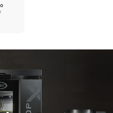
IO
T
Stima calcolata ipotizzando un utilizzo giornaliero
(300 giorni/anno) del forno:
D
6 carichi leggeri di polli arrosto (20% di
carico)
ni dirette
1 pieno carico di patate arrosto
 gas. Le
3 pieni carichi di cotture al vapore
nsumo di
2 ore di forno vuoto in temperatura a 180
rate pari a
°C
ttriche
ella rete a
time
iendo di
fonti
ponibili per
tte legate
l