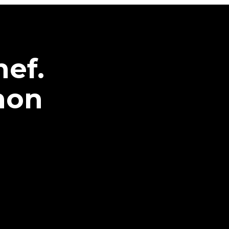
hef.
non