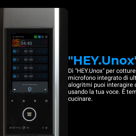
"HEY.Unox
Dì "HEY.Unox" per cotture
microfono integrato di u
alogritmi puoi interagire
usando la tua voce. È te
cucinare.