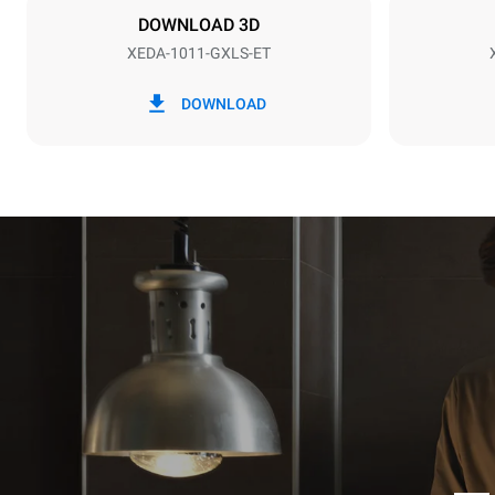
DOWNLOAD 3D
XEDA-1011-GXLS-ET
*
Consumo in kwh ed emissioni di co2
Consumo in 
DOWNLOAD
48,4 kWh/g
Stima calcolat
settimanali (
1 lavaggio 
1 lavaggio 