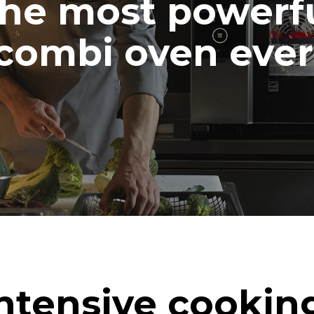
he most powerf
combi oven ever
ntensive cookin