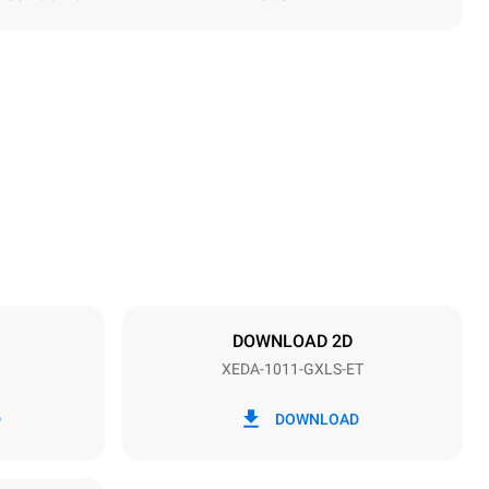
Altezza
1069 mm
Passo teglie
67 mm
DOWNLOAD 2D
XEDA-1011-GXLS-ET
Frequenza
50 / 60 Hz
D
DOWNLOAD