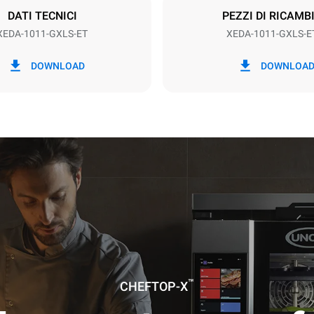
DATI TECNICI
PEZZI DI RICAMB
XEDA-1011-GXLS-ET
XEDA-1011-GXLS-E
kWh
Emissioni CO2
DOWNLOAD
DOWNLOA
g
8,8 Kg CO2/gg
La stima include le sole emissio
prodotte dalla combustione del
emissioni dirette dovute al co
corrente elettrica sono conside
zero. Le emissioni indirette ele
dipendono dal mix energetico d
cui esso è collegato; queste ul
possono essere azzerate scegl
acquistare energia prodotta da 
rinnovabili. Non ci sono dati dis
il calcolo delle emissioni indire
alla fornitura di gas.
Fonti:
Greenhouse Gas Protoco
a ipotizzando i seguenti lavaggi
42 settimane/anno):
™
CHEFTOP-X
lungo
medio