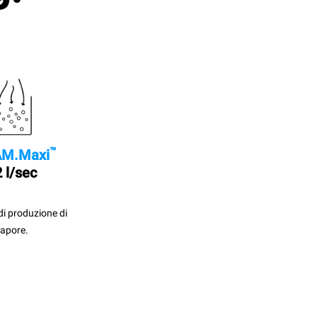
™
M.Maxi
 l/sec
di produzione di
apore.