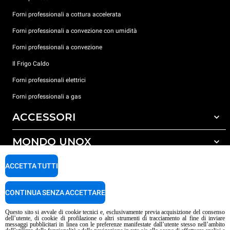
Forni professionali a cottura accelerata
Forni professionali a convezione con umidità
Forni professionali a convezione
Il Frigo Caldo
Forni professionali elettrici
Forni professionali a gas
ACCESSORI
MONDO UNOX
Tutti gli accessori
Detergenti per lavaggio automatico
SUPPORTO
ACCETTA TUTTI
Le nostre sedi nel mondo
Detergenti per lavaggio manuale
Carriere Unox
Trattamento acqua con filtro a resine
Garanzia Unox
CONTINUA SENZA ACCETTARE
Procedura Whistleblowing
Trattamento acqua ad osmosi inversa
Trova Rivenditori
Questo sito si avvale di cookie tecnici e, esclusivamente previa acquisizione del consenso
dell’utente, di cookie di profilazione o altri strumenti di tracciamento al fine di inviare
Trova Centri Service
messaggi pubblicitari in linea con le preferenze manifestate dall’utente stesso nell’ambito