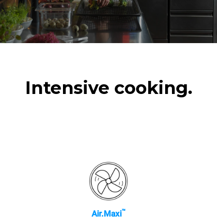
3 pieni carichi di cotture al
vapore
2 ore di forno vuoto in
temperatura a 180 °C
Intensive cooking.
™
Air.Maxi