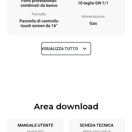
Forni professionali
10 teglie GN 1/1
combinati da banco
Pannello
Alimentazione
Pannello di controllo
Gas
touch screen da 16"
VISUALIZZA TUTTO
Dimensioni
Larghezza
Profondità
750 mm
841 mm
Altezza
Peso
1069 mm
151 kg
Area download
Specifiche teglia
Numero teglie
Dimensione Teglie
10
GN 1/1
MANUALE UTENTE
SCHEDA TECNICA
Digital.ID™
XEDA-1011-GXLS