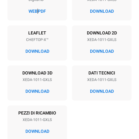
Passo teglie
67 mm
WEB
PDF
DOWNLOAD
Alimentazione
LEAFLET
DOWNLOAD 2D
CHEFTOP-X™
XEDA-1011-GXLS
Voltaggio
Potenza elettrica
220-240V 1~
1,8 kW
DOWNLOAD
DOWNLOAD
Frequenza
Potenza gas nominale max.
50 / 60 Hz
25
DOWNLOAD 3D
DATI TECNICI
Tipo di spina
XEDA-1011-GXLS
XEDA-1011-GXLS
Schuko | ✓
DOWNLOAD
DOWNLOAD
*
Consumo in kwh ed emissioni di co2
PEZZI DI RICAMBIO
Consumo in kWh
Emissioni CO2
XEDA-1011-GXLS
48,4 kWh/gg
8,8 Kg CO2/gg
La stima include le sole
DOWNLOAD
emissioni dirette prodotte